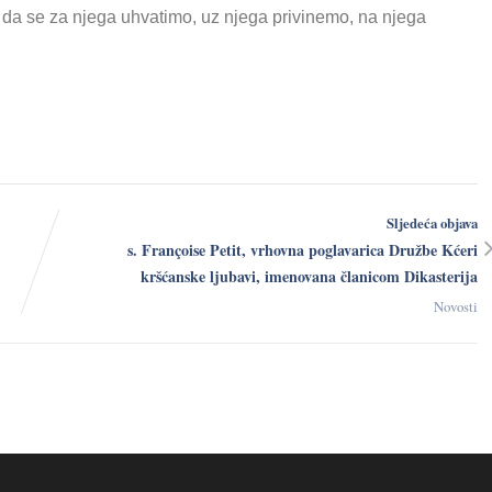
 da se za njega uhvatimo, uz njega privinemo, na njega
Sljedeća objava
s. Françoise Petit, vrhovna poglavarica Družbe Kćeri
kršćanske ljubavi, imenovana članicom Dikasterija
Novosti