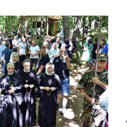
Ništa što činimo
Želio bih
nije Bogu
obuhvatiti cij
ugodno ako to
svijet mrež
ne činimo s
ljubavi.
ljubavlju.