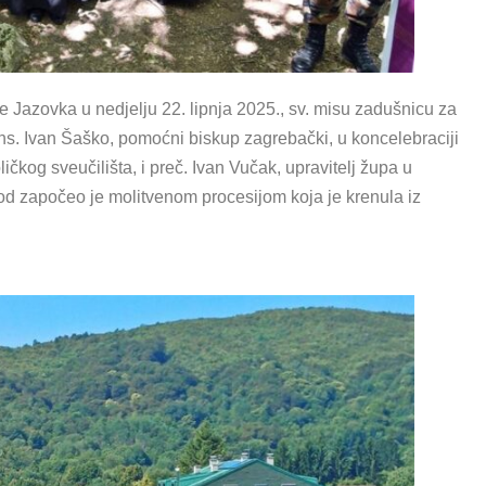
(bl. Frederik Oz
(sv. Vinko Paulski)
azovka u nedjelju 22. lipnja 2025., sv. misu zadušnicu za
ns. Ivan Šaško, pomoćni biskup zagrebački, u koncelebraciji
ličkog sveučilišta, i preč. Ivan Vučak, upravitelj župa u
od započeo je molitvenom procesijom koja je krenula iz