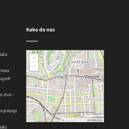
Kako do nas
inka
+
−
stara
Zagreb
n dvor -
avještenja
©
OpenStreetMap
contributors
ajke