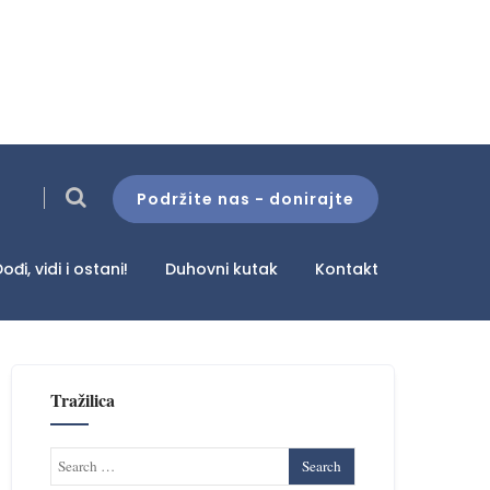
Podržite nas - donirajte
ođi, vidi i ostani!
Duhovni kutak
Kontakt
Tražilica