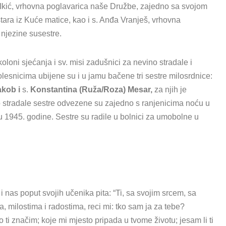
na Ikić, vrhovna poglavarica naše Družbe, zajedno sa svojom
tara iz Kuće matice, kao i s. Anđa Vranješ, vrhovna
 njezine susestre.
loni sjećanja i sv. misi zadušnici za nevino stradale i
esnicima ubijene su i u jamu bačene tri sestre milosrdnice:
akob i
s.
Konstantina (Ruža/Roza) Mesar,
za njih je
stradale sestre odvezene su zajedno s ranjenicima noću u
u 1945. godine. Sestre su radile u bolnici za umobolne u
i nas poput svojih učenika pita: “Ti, sa svojim srcem, sa
, milostima i radostima, reci mi: tko sam ja za tebe?
o ti značim; koje mi mjesto pripada u tvome životu; jesam li ti