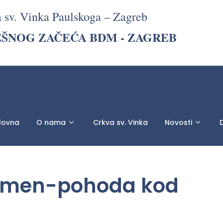
a sv. Vinka Paulskoga – Zagreb
EŠNOG ZAČEĆA BDM - ZAGREB
lovna
O nama
Crkva sv. Vinka
Novosti
D
pomen-pohoda kod