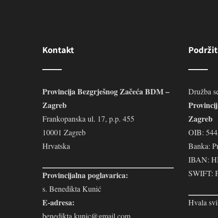
Kontakt
Podržit
Provincija Bezgrješnog Začeća BDM –
Družba se
Zagreb
Provinci
Zagreb
Frankopanska ul. 17, p.p. 455
10001 Zagreb
OIB: 54
Hrvatska
Banka: P
IBAN: H
SWIFT:
Provincijalna poglavarica:
s. Benedikta Kunić
E-adresa:
Hvala svi
benedikta.kunic@gmail.com