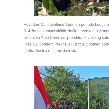
Povodom 35. obljetnice Spomen-pohoda kod jame J
814 žrtava komunističkih zločina predvodio je mo
bili su: fra Ante Crnčević, prorektor Hrvatskog kato
Krašiću, Gornjem Prekrižju i Oštrcu. Spomen poh
centra Sošica do jame Jazovka.