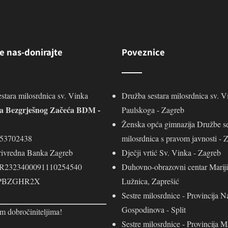
e nas-donirajte
Poveznice
stara milosrdnica sv. Vinka
Družba sestara milosrdnica sv. V
ja Bezgrješnog Začeća BDM -
Paulskoga - Zagreb
Ženska opća gimnazija Družbe se
453702438
milosrdnica s pravom javnosti - 
rivredna Banka Zagreb
Dječji vrtić Sv. Vinka - Zagreb
R2323400091110254540
Duhovno-obrazovni centar Mariji
 PBZGHR2X
Lužnica, Zaprešić
Sestre milosrdnice - Provincija N
Gospodinova - Split
m dobročiniteljima!
Sestre milosrdnice - Provincija M