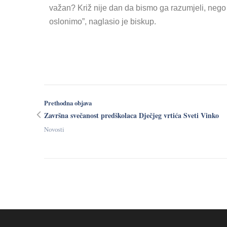
važan? Križ nije dan da bismo ga razumjeli, nego
oslonimo”, naglasio je biskup.
Prethodna objava
Završna svečanost predškolaca Dječjeg vrtića Sveti Vinko
Novosti