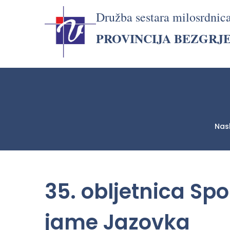
Družba sestara milosrdnic
PROVINCIJA BEZGRJ
Nas
LjekarnaCroatia.com
35. obljetnica S
jame Jazovka