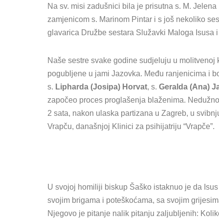
Na sv. misi zadušnici bila je prisutna s. M. Jele
zamjenicom s. Marinom Pintar i s još nekoliko ses
glavarica Družbe sestara Služavki Maloga Isusa i
Naše sestre svake godine sudjeluju u molitvenoj ko
pogubljene u jami Jazovka. Među ranjenicima i bol
s.
Lipharda (Josipa) Horvat
, s.
Geralda (Ana) J
započeo proces proglašenja blaženima. Nedužno 
2 sata, nakon ulaska partizana u Zagreb, u svibnj
Vrapču, današnjoj Klinici za psihijatriju “Vrapče”.
U svojoj homiliji biskup Šaško istaknuo je da Isus 
svojim brigama i poteškoćama, sa svojim grijesima
Njegovo je pitanje nalik pitanju zaljubljenih: Kolik