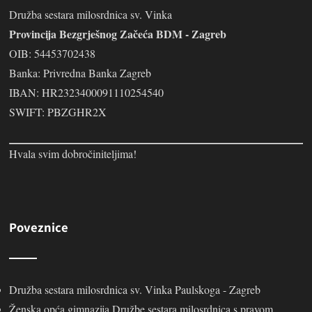
Družba sestara milosrdnica sv. Vinka
Provincija Bezgrješnog Začeća BDM - Zagreb
OIB: 54453702438
Banka: Privredna Banka Zagreb
IBAN: HR2323400091110254540
SWIFT: PBZGHR2X
Hvala svim dobročiniteljima!
Poveznice
Družba sestara milosrdnica sv. Vinka Paulskoga - Zagreb
Ženska opća gimnazija Družbe sestara milosrdnica s pravom