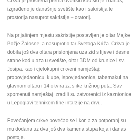
Crkva je proširena prema dvorištu kao što je i danas,
izgrađeno je današnje svetište kao i sakristija te
prostorija nasuprot sakristije – oratorij.
Na prijašnjem mjestu sakristije postavljen je oltar Majke
Božje Žalosne, a nasuprot oltar Svetoga Križa. Crkva je
dobila još dva oltara prislonjena uza zid s lijeve i desne
strane kod ulaza u svetište, oltar BDM od krunice i sv.
Josipa, kao i cjelokupni crkveni namještaj:
propovjedaonicu, klupe, ispovjedaonice, tabernakul na
glavnom oltaru i 14 okvira za slike križnog puta. Sav
spomenuti namještaj izradili su zatvorenici iz kaznionice
u Lepoglavi tehnikom fine intarzije na drvu.
Povećanjem crkve povećao se i kor, a za potporanj su
mu dodana uz dva još dva kamena stupa koja i danas
postoje.