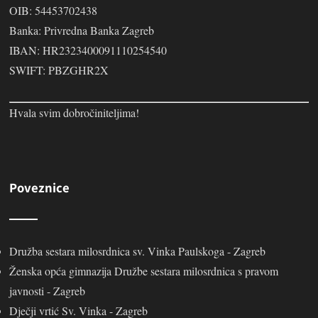
OIB: 54453702438
Banka: Privredna Banka Zagreb
IBAN: HR2323400091110254540
SWIFT: PBZGHR2X
Hvala svim dobročiniteljima!
Poveznice
Družba sestara milosrdnica sv. Vinka Paulskoga - Zagreb
Ženska opća gimnazija Družbe sestara milosrdnica s pravom
javnosti - Zagreb
Dječji vrtić Sv. Vinka - Zagreb