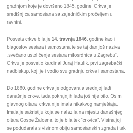
gradnjom koje je dovršeno 1845. godine. Crkva je
središnjica samostana sa zajedničkim pročeljem u
ravnini.
Posveta crkve bila je
14. travnja 1846.
godine kao i
blagoslov sestara i samostana te se taj dan još naziva
„svečano ustoličenje sestara milosrdnica u Zagrebu“.
Crkvu je posvetio kardinal Juraj Haulik, prvi zagrebački
nadbiskup, koji je i vodio svu gradnju crkve i samostana.
Do 1860. godine crkva je odgovarala srednjoj lađi
današnje crkve, tada pokrajnjih lađa još nije bilo. Osim
glavnog oltara crkva nije imala nikakvog namještaja.
Imala je sakristiju koja se nalazila na mjestu današnjeg
oltara Gospe Žalosne, to je bila tek “crkvica”. Visina joj
se podudarala s visinom obiju samostanskih zgrada i tek