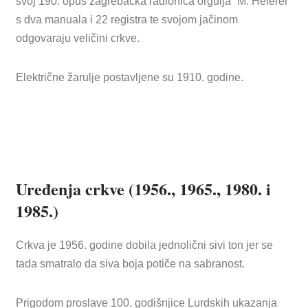
svoj 190. opus zagrebačka radionica orgulja “M. Heferer”
s dva manuala i 22 registra te svojom jačinom
odgovaraju veličini crkve.
Električne žarulje postavljene su 1910. godine.
Uređenja crkve (1956., 1965., 1980. i
1985.)
Crkva je 1956. godine dobila jednolični sivi ton jer se
tada smatralo da siva boja potiče na sabranost.
Prigodom proslave 100. godišnjice Lurdskih ukazanja