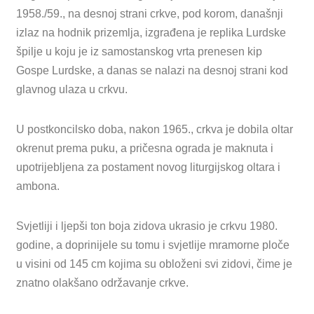
1958./59., na desnoj strani crkve, pod korom, današnji
izlaz na hodnik prizemlja, izgrađena je replika Lurdske
špilje u koju je iz samostanskog vrta prenesen kip
Gospe Lurdske, a danas se nalazi na desnoj strani kod
glavnog ulaza u crkvu.
U postkoncilsko doba, nakon 1965., crkva je dobila oltar
okrenut prema puku, a pričesna ograda je maknuta i
upotrijebljena za postament novog liturgijskog oltara i
ambona.
Svjetliji i ljepši ton boja zidova ukrasio je crkvu 1980.
godine, a doprinijele su tomu i svjetlije mramorne ploče
u visini od 145 cm kojima su obloženi svi zidovi, čime je
znatno olakšano održavanje crkve.