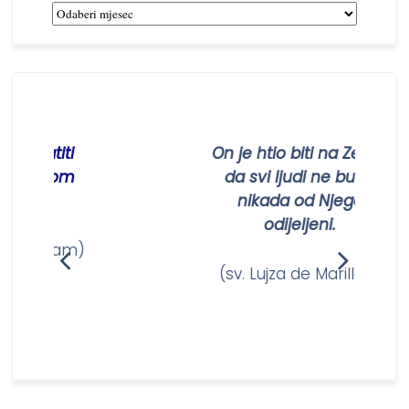
vatiti
On je htio biti na Zemlji
mrežom
da svi ljudi ne budu
nikada od Njega
odijeljeni.
Ozanam)
(sv. Lujza de Marillac)