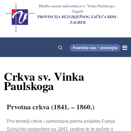
Družba sestara milosrdnica sv. Vinka Paulskoga –
Zagreb
PROVINCIJA BEZGRJEŠNOG ZAČEĆA BDM -
ZAGREB
Podržite nas - donirajte
LjekarnaCroatia.com
Crkva sv. Vinka
Paulskoga
Prvotna crkva (1841. – 1860.)
Prvi temelji crkve i samostana prema projektu Franje
Schüchta postavljeni su 1841. godine te je početo s