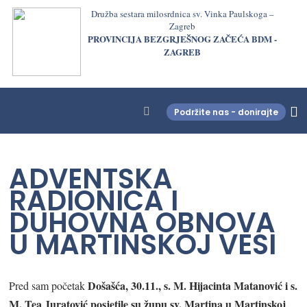
Družba sestara milosrdnica sv. Vinka Paulskoga –
Zagreb
PROVINCIJA BEZGRJEŠNOG ZAČEĆA BDM -
ZAGREB
Podržite nas - donirajte
LjekarnaCroatia.com
ADVENTSKA
RADIONICA I
DUHOVNA OBNOVA
U MARTINSKOJ VESI
Došašća, 30.11., s. M. Hijacinta Matanović i s.
Pred sam početak
M. Tea Juratović posjetile su župu sv. Martina u Martinskoj