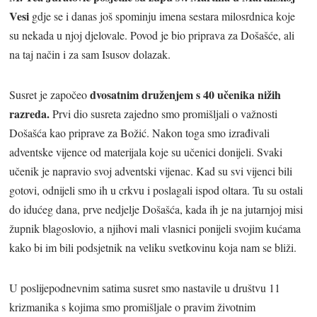
Vesi
gdje se i danas još spominju imena sestara milosrdnica koje
su nekada u njoj djelovale. Povod je bio priprava za Došašće, ali
na taj način i za sam Isusov dolazak.
dvosatnim druženjem s 40 učenika nižih
Susret je započeo
razreda.
Prvi dio susreta zajedno smo promišljali o važnosti
Došašća kao priprave za Božić. Nakon toga smo izrađivali
adventske vijence od materijala koje su učenici donijeli. Svaki
učenik je napravio svoj adventski vijenac. Kad su svi vijenci bili
gotovi, odnijeli smo ih u crkvu i poslagali ispod oltara. Tu su ostali
do idućeg dana, prve nedjelje Došašća, kada ih je na jutarnjoj misi
župnik blagoslovio, a njihovi mali vlasnici ponijeli svojim kućama
kako bi im bili podsjetnik na veliku svetkovinu koja nam se bliži.
U poslijepodnevnim satima susret smo nastavile u društvu 11
krizmanika s kojima smo promišljale o pravim životnim