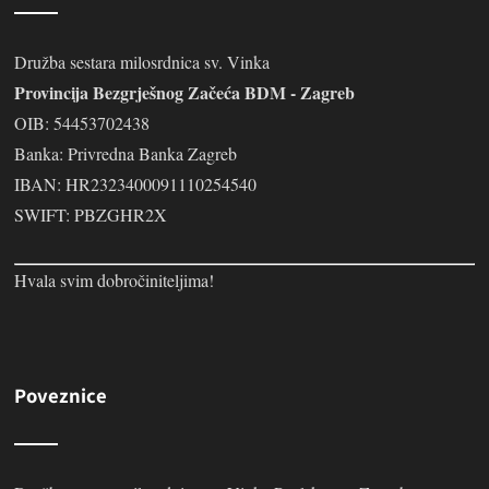
Družba sestara milosrdnica sv. Vinka
Provincija Bezgrješnog Začeća BDM - Zagreb
OIB: 54453702438
Banka: Privredna Banka Zagreb
IBAN: HR2323400091110254540
SWIFT: PBZGHR2X
Hvala svim dobročiniteljima!
Poveznice