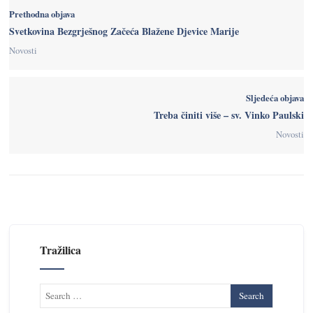
Prethodna objava
Svetkovina Bezgrješnog Začeća Blažene Djevice Marije
Novosti
Sljedeća objava
Treba činiti više – sv. Vinko Paulski
Novosti
Tražilica