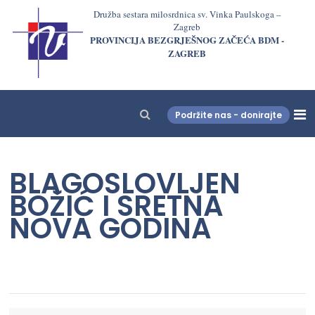
Družba sestara milosrdnica sv. Vinka Paulskoga –
Zagreb
PROVINCIJA BEZGRJEŠNOG ZAČEĆA BDM -
ZAGREB
Podržite nas - donirajte
LjekarnaCroatia.com
BLAGOSLOVLJEN
BOŽIĆ I SRETNA
NOVA GODINA