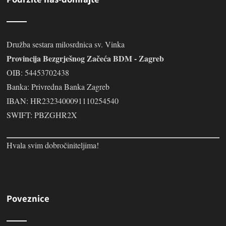
Družba sestara milosrdnica sv. Vinka
Provincija Bezgrješnog Začeća BDM - Zagreb
OIB: 54453702438
Banka: Privredna Banka Zagreb
IBAN: HR2323400091110254540
SWIFT: PBZGHR2X
Hvala svim dobročiniteljima!
Poveznice