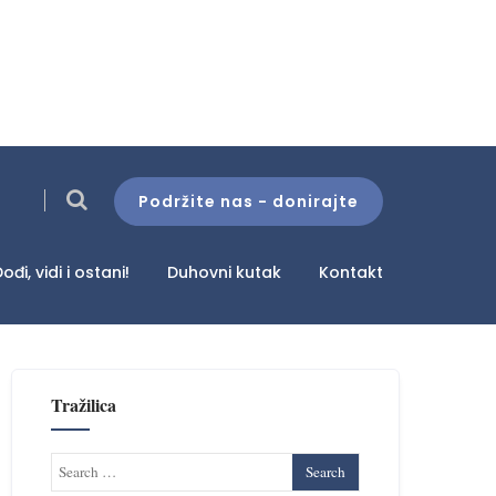
Podržite nas - donirajte
ođi, vidi i ostani!
Duhovni kutak
Kontakt
Tražilica