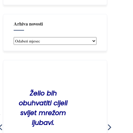
Arhiva novosti
Arhiva
novosti
Želio bih
On je htio biti n
obuhvatiti cijeli
Zemlji da svi ljud
svijet mrežom
ne budu nikad
ljubavi.
od Njega
odijeljeni.