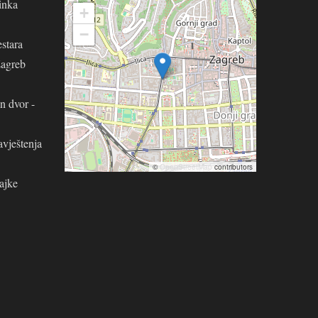
inka
+
−
stara
Zagreb
n dvor -
avještenja
©
OpenStreetMap
contributors
ajke