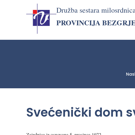
Družba sestara milosrdnic
PROVINCIJA BEZGRJ
Nas
LjekarnaCroatia.com
Svećenički dom s
Zajednica je osnovana 5. prosinca 1972.