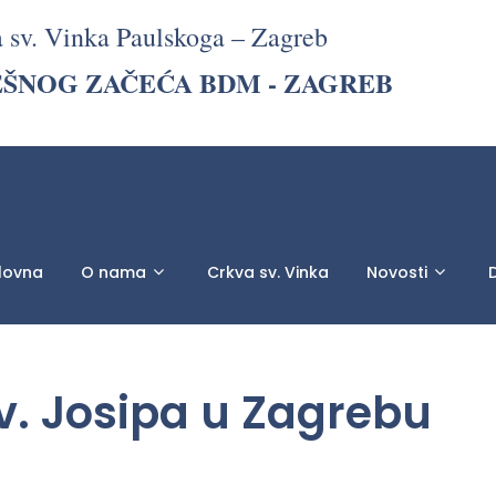
a sv. Vinka Paulskoga – Zagreb
EŠNOG ZAČEĆA BDM - ZAGREB
lovna
O nama
Crkva sv. Vinka
Novosti
D
v. Josipa u Zagrebu