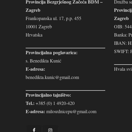
Provincija Bezgrješnog Začeća BDM –
Družba se
Zagreb
Provinci
Zagreb
Frankopanska ul. 17, p.p. 455
10001 Zagreb
OIB: 54
Hrvatska
Banka: P
IBAN: H
SWIFT:
Provincijalna poglavarica:
s. Benedikta Kunić
E-adresa:
Hvala svi
benedikta.kunic@gmail.com
Provincijalno tajništvo:
Tel.:
+385 (0) 1 4920-420
E-adresa:
milosrdnicepu@gmail.com