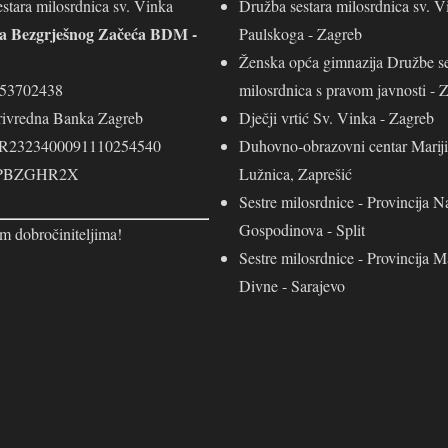
stara milosrdnica sv. Vinka
Družba sestara milosrdnica sv. V
ja Bezgrješnog Začeća BDM -
Paulskoga - Zagreb
Ženska opća gimnazija Družbe se
453702438
milosrdnica s pravom javnosti - 
rivredna Banka Zagreb
Dječji vrtić Sv. Vinka - Zagreb
R2323400091110254540
Duhovno-obrazovni centar Mariji
 PBZGHR2X
Lužnica, Zaprešić
Sestre milosrdnice - Provincija N
Gospodinova - Split
m dobročiniteljima!
Sestre milosrdnice - Provincija M
Divne - Sarajevo