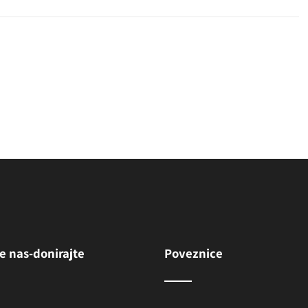
(
(sv. Vinko Paulski)
e nas-donirajte
Poveznice