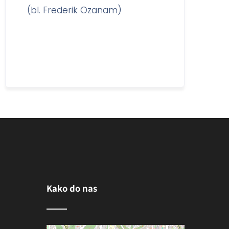
bl. Frederik Ozanam)
(sv. Lujza de Marillac
Kako do nas