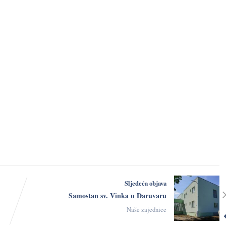
Ništa što činimo
nije Bogu
Sljedeća objava
ugodno ako to
Samostan sv. Vinka u Daruvaru
ne činimo s
Naše zajednice
ljubavlju.