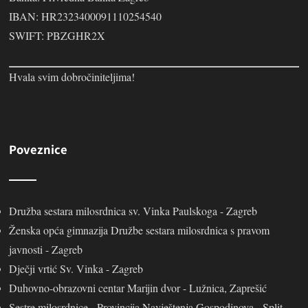
IBAN: HR2323400091110254540
SWIFT: PBZGHR2X
Hvala svim dobročiniteljima!
Poveznice
Družba sestara milosrdnica sv. Vinka Paulskoga - Zagreb
Ženska opća gimnazija Družbe sestara milosrdnica s pravom
javnosti - Zagreb
Dječji vrtić Sv. Vinka - Zagreb
Duhovno-obrazovni centar Marijin dvor - Lužnica, Zaprešić
Sestre milosrdnice - Provincija Navještenja Gospodinova - Split