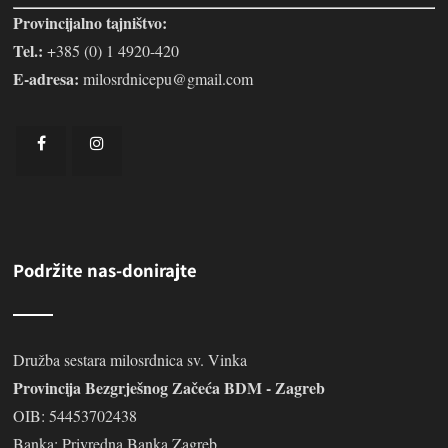
Provincijalno tajništvo:
Tel.:
+385 (0) 1 4920-420
E-adresa:
milosrdnicepu@gmail.com
Podržite nas-donirajte
Družba sestara milosrdnica sv. Vinka
Provincija Bezgrješnog Začeća BDM - Zagreb
OIB: 54453702438
Banka: Privredna Banka Zagreb