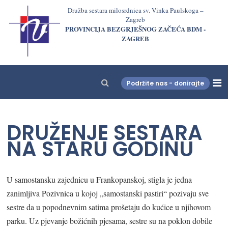
Družba sestara milosrdnica sv. Vinka Paulskoga –
Zagreb
PROVINCIJA BEZGRJEŠNOG ZAČEĆA BDM -
ZAGREB
Podržite nas - donirajte
LjekarnaCroatia.com
DRUŽENJE SESTARA
NA STARU GODINU
U samostansku zajednicu u Frankopanskoj, stigla je jedna
zanimljiva Pozivnica u kojoj „samostanski pastiri“ pozivaju sve
sestre da u popodnevnim satima prošetaju do kućice u njihovom
parku. Uz pjevanje božićnih pjesama, sestre su na poklon dobile