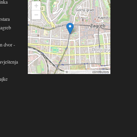
inka
+
−
stara
Zagreb
n dvor -
avještenja
©
OpenStreetMap
contributors
ajke