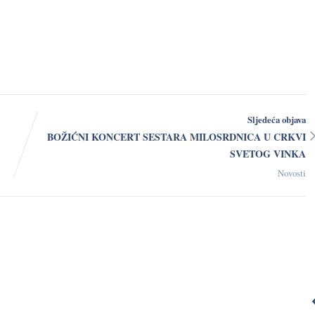
Sljedeća objava
BOŽIĆNI KONCERT SESTARA MILOSRDNICA U CRKVI
SVETOG VINKA
Novosti
Ništa što činimo
Želio bih
nije Bogu
obuhvatiti cij
ugodno ako to
svijet mrež
ne činimo s
ljubavi.
ljubavlju.