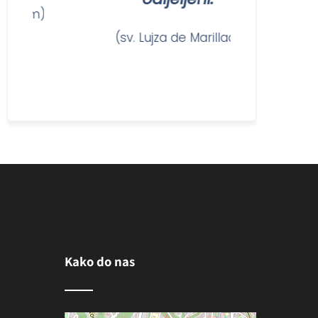
anam)
(sv. Lujza de Marillac)
(s
Kako do nas