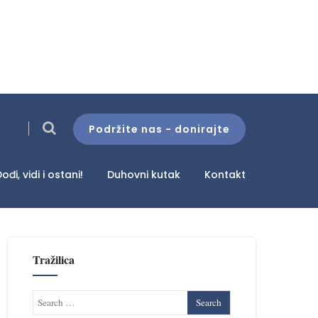
Podržite nas - donirajte
ođi, vidi i ostani!
Duhovni kutak
Kontakt
Tražilica