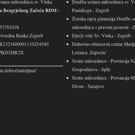
stara milosrdnica sv. Vinka
Družba sestara milosrdnica sv. V
ja Bezgrješnog Začeća BDM -
Paulskoga - Zagreb
Ženska opća gimnazija Družbe se
453702438
milosrdnica s pravom javnosti - 
rivredna Banka Zagreb
Dječji vrtić Sv. Vinka - Zagreb
R2323400091110254540
Duhovno-obrazovni centar Mariji
 PBZGHR2X
Lužnica, Zaprešić
Sestre milosrdnice - Provincija N
Gospodinova - Split
m dobročiniteljima!
Sestre milosrdnice - Provincija M
Divne - Sarajevo