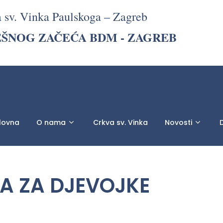
a sv. Vinka Paulskoga – Zagreb
EŠNOG ZAČEĆA BDM - ZAGREB
lovna
O nama
Crkva sv. Vinka
Novosti
D
 ZA DJEVOJKE