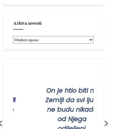
Arhiva novosti
Arhiva
novosti
On je htio biti na
Ni
eli
Zemlji da svi ljudi
om
ne budu nikada
ug
od Njega
odijeljeni.