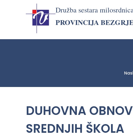
Družba sestara milosrdnic
PROVINCIJA BEZGRJ
Nas
LjekarnaCroatia.com
DUHOVNA OBNOVA
SREDNJIH ŠKOLA