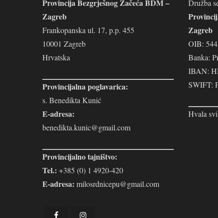
Provincija Bezgrješnog Začeća BDM –
Družba se
Zagreb
Provinci
Zagreb
Frankopanska ul. 17, p.p. 455
10001 Zagreb
OIB: 54
Hrvatska
Banka: P
IBAN: H
SWIFT:
Provincijalna poglavarica:
s. Benedikta Kunić
E-adresa:
Hvala svi
benedikta.kunic@gmail.com
Provincijalno tajništvo:
Tel.:
+385 (0) 1 4920-420
E-adresa:
milosrdnicepu@gmail.com