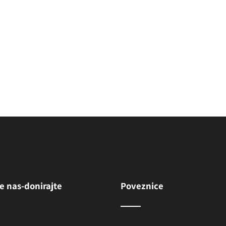
(bl. Frederik Oz
(sv. Vinko Paulski)
e nas-donirajte
Poveznice