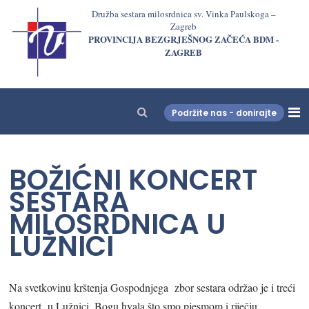
Družba sestara milosrdnica sv. Vinka Paulskoga –
Zagreb
PROVINCIJA BEZGRJEŠNOG ZAČEĆA BDM -
ZAGREB
Podržite nas - donirajte
LjekarnaCroatia.com
BOŽIĆNI KONCERT
SESTARA
MILOSRDNICA U
LUŽNICI
Na svetkovinu krštenja Gospodnjega zbor sestara održao je i treći
koncert u Lužnici. Bogu hvala što smo pjesmom i riječju