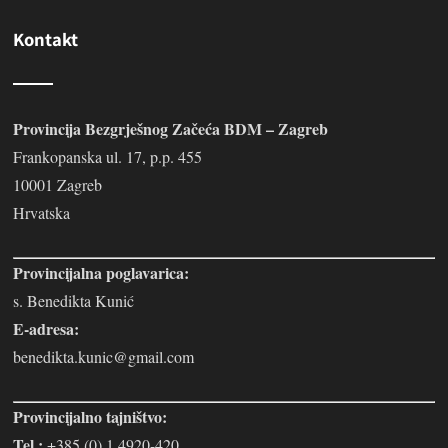
Kontakt
Provincija Bezgrješnog Začeća BDM – Zagreb
Frankopanska ul. 17, p.p. 455
10001 Zagreb
Hrvatska
Provincijalna poglavarica:
s. Benedikta Kunić
E-adresa:
benedikta.kunic@gmail.com
Provincijalno tajništvo:
Tel.:
+385 (0) 1 4920-420