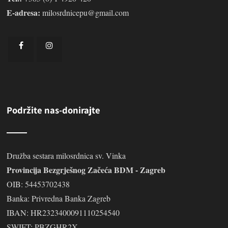
E-adresa:
milosrdnicepu@gmail.com
Podržite nas-donirajte
Družba sestara milosrdnica sv. Vinka
Provincija Bezgrješnog Začeća BDM - Zagreb
OIB: 54453702438
Banka: Privredna Banka Zagreb
IBAN: HR2323400091110254540
SWIFT: PBZGHR2X