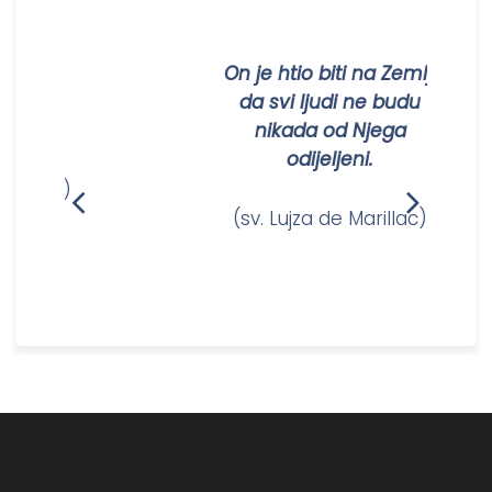
titi
On je htio biti na Zemlji
ežom
da svi ljudi ne budu
nikada od Njega
odijeljeni.
anam)
(sv. Lujza de Marillac)