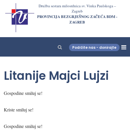
Družba sestara milosrdnica sv. Vinka Paulskoga –
Zagreb
PROVINCIJA BEZGRJEŠNOG ZAČEĆA BDM -
ZAGREB
Podržite nas - donirajte
LjekarnaCroatia.com
Litanije Majci Lujzi
Gospodine smiluj se!
Kriste smiluj se!
Gospodine smiluj se!