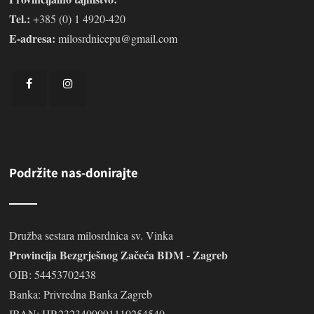
Tel.:
+385 (0) 1 4920-420
E-adresa:
milosrdnicepu@gmail.com
Podržite nas-donirajte
Družba sestara milosrdnica sv. Vinka
Provincija Bezgrješnog Začeća BDM - Zagreb
OIB: 54453702438
Banka: Privredna Banka Zagreb
IBAN: HR2323400091110254540