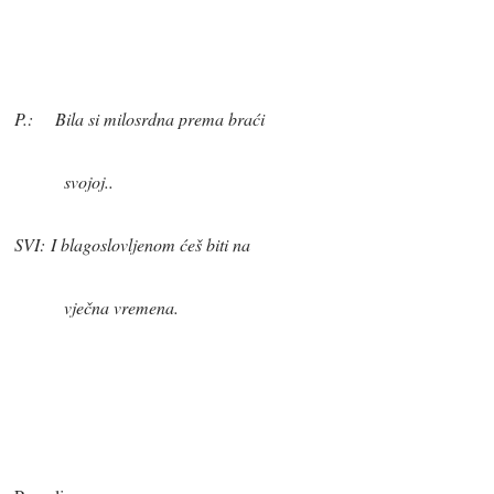
P.:
Bila si milosrdna prema braći
svojoj..
SVI:
I blagoslovljenom ćeš biti na
vječna vremena
.