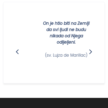
On je htio biti na Zemlji
da svi ljudi ne budu
nikada od Njega
odijeljeni.
m)
(sv. Lujza de Marillac)