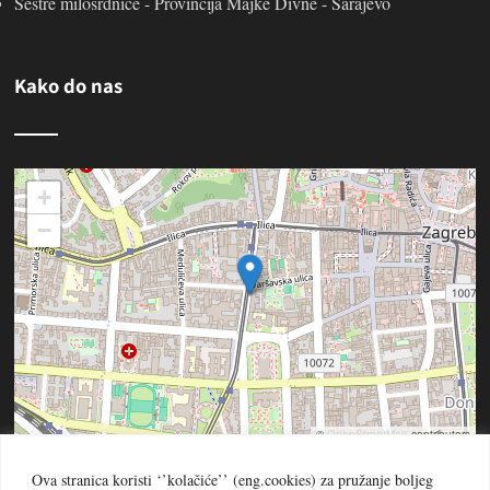
Sestre milosrdnice - Provincija Majke Divne - Sarajevo
Kako do nas
+
−
©
OpenStreetMap
contributors
Ova stranica koristi ‘’kolačiće’’ (eng.cookies) za pružanje boljeg