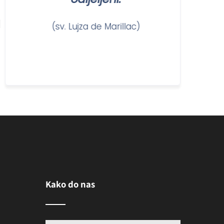
)
(sv. Lujza de Marillac)
(sv. Vi
Kako do nas