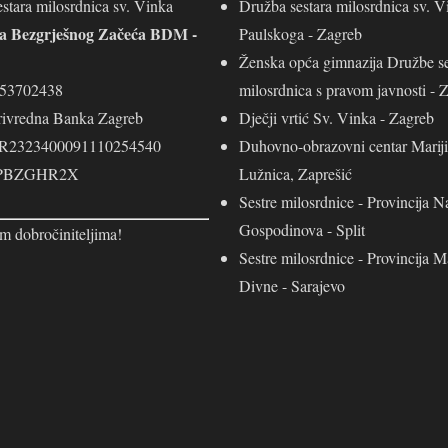
stara milosrdnica sv. Vinka
Družba sestara milosrdnica sv. V
ja Bezgrješnog Začeća BDM -
Paulskoga - Zagreb
Ženska opća gimnazija Družbe se
453702438
milosrdnica s pravom javnosti - 
rivredna Banka Zagreb
Dječji vrtić Sv. Vinka - Zagreb
R2323400091110254540
Duhovno-obrazovni centar Mariji
 PBZGHR2X
Lužnica, Zaprešić
Sestre milosrdnice - Provincija N
Gospodinova - Split
m dobročiniteljima!
Sestre milosrdnice - Provincija M
Divne - Sarajevo