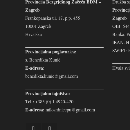
Provincija Bezgrješnog Začeća BDM –
Družba se
Zagreb
Provinci
Zagreb
Frankopanska ul. 17, p.p. 455
10001 Zagreb
OIB: 54
Hrvatska
Banka: P
IBAN: H
SWIFT:
Provincijalna poglavarica:
s. Benedikta Kunić
E-adresa:
Hvala svi
benedikta.kunic@gmail.com
Provincijalno tajništvo:
Tel.:
+385 (0) 1 4920-420
E-adresa:
milosrdnicepu@gmail.com