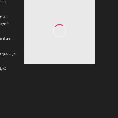
inka
stara
Zagreb
n dvor -
avještenja
ajke