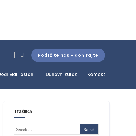
Podržite nas - donirajte
ođi, vidi i ostani!
Duhovni kutak
Kontakt
Tražilica