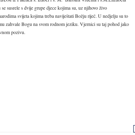
 se susrele s dvije grupe djece kojima su, uz njihovo živo
rodima svijeta kojima treba naviještati Božju riječ. U nedjelju su to
jesmu zahvale Bogu na svom rodnom jeziku. Vjernici su taj pohod jako
hovnom pozivu.
Ništa što činimo
Želio bih
nije Bogu
obuhvatiti cijeli
ugodno ako to
svijet mrežom
ne činimo s
ljubavi.
ljubavlju.