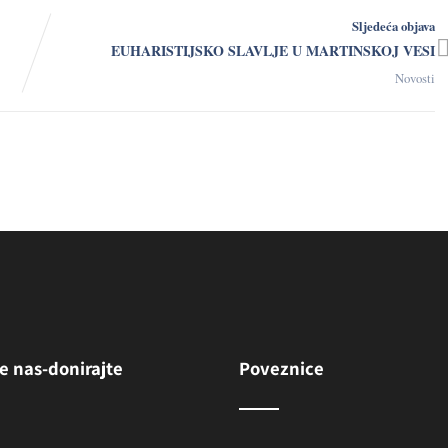
(bl. Frederik Ozanam
Sljedeća objava
EUHARISTIJSKO SLAVLJE U MARTINSKOJ VESI
(sv. Vinko Paulski)
Novosti
e nas-donirajte
Poveznice