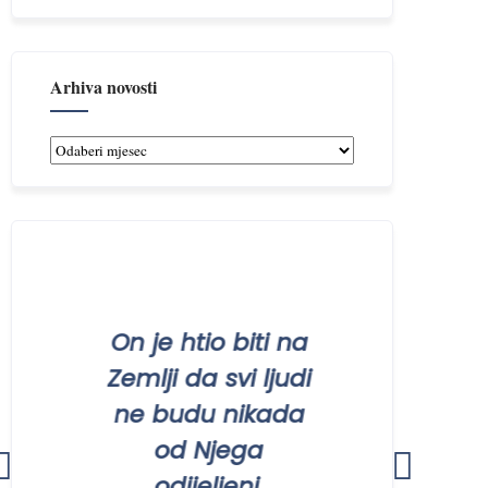
Arhiva novosti
Arhiva
novosti
On je htio biti na
Ništa 
Zemlji da svi ljudi
ni
ne budu nikada
ugodn
od Njega
ne 
odijeljeni.
lju