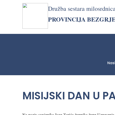
Družba sestara milosrdnic
PROVINCIJA BEZGRJ
Nas
LjekarnaCroatia.com
MISIJSKI DAN U 
Na poziv svećenika Joze Zorića župnika župe Uznesenja 