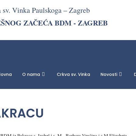
a sv. Vinka Paulskoga – Zagreb
EŠNOG ZAČEĆA BDM - ZAGREB
lovna
O nama
Crkva sv. Vinka
Novosti
D
PAKRACU
BDM iz Pakraca s. Izabel i s. M. Barbara Vručina i s.M.Elizabeta