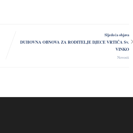
(bl. Frederik
(sv. Vinko Paulski)
Sljedeća objava
DUHOVNA OBNOVA ZA RODITELJE DJECE VRTIĆA Sv.
VINKO
Novosti