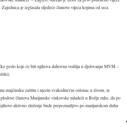
Zajednica je izglasala sljedeće članove vijeća kojima od srca
ničko geslo koje će biti njihova duhovna vodilja u djelovanju MVM –
lski).
Ništa što činimo
Želio 
nu majčinsku zaštitu i njezin svakodnevni oslonac u životu, te
nije Bogu
obuhvatiti 
 i plodove članova Marijanske vinkovske mladeži u Božje ruke, da po
a njihovo aktivno služenje bude prepoznatljivo po marijanskom duhu
ugodno ako to
svijet m
ne činimo s
ljubav
ljubavlju.