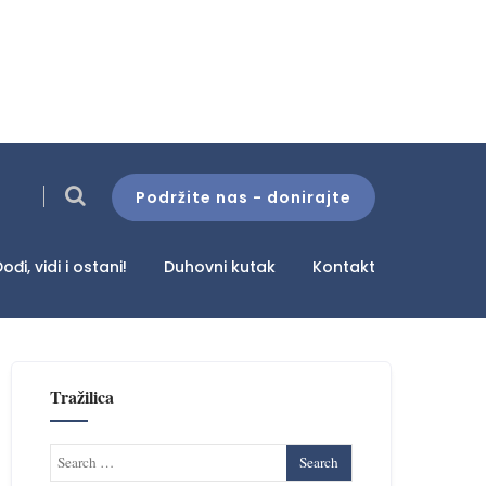
Podržite nas - donirajte
ođi, vidi i ostani!
Duhovni kutak
Kontakt
Tražilica