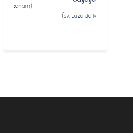
 Ozanam)
(sv. Lujza de Marillac)