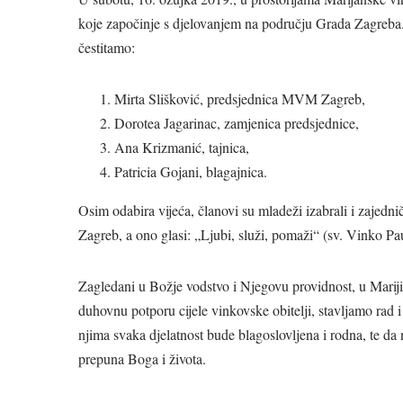
koje započinje s djelovanjem na području Grada Zagreba. 
čestitamo:
Mirta Slišković, predsjednica MVM Zagreb,
Dorotea Jagarinac, zamjenica predsjednice,
Ana Krizmanić, tajnica,
Patricia Gojani, blagajnica.
Osim odabira vijeća, članovi su mladeži izabrali i zajed
Zagreb, a ono glasi: „Ljubi, služi, pomaži“ (sv. Vinko Pau
Zagledani u Božje vodstvo i Njegovu providnost, u Mariji
duhovnu potporu cijele vinkovske obitelji, stavljamo rad
njima svaka djelatnost bude blagoslovljena i rodna, te d
prepuna Boga i života.