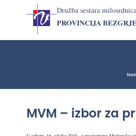
Družba sestara milosrdnic
PROVINCIJA BEZGRJ
Nas
LjekarnaCroatia.com
MVM – izbor za p
U subotu, 16. ožujka 2019., u prostorijama Marijanske vi