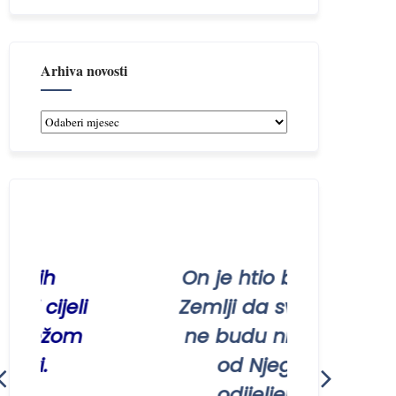
Arhiva novosti
Arhiva
novosti
bih
On je htio biti na
cijeli
Zemlji da svi ljudi
režom
ne budu nikada
i.
od Njega
odijeljeni.