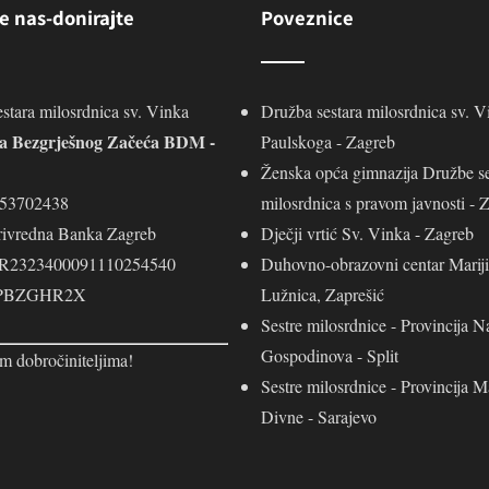
e nas-donirajte
Poveznice
stara milosrdnica sv. Vinka
Družba sestara milosrdnica sv. V
ja Bezgrješnog Začeća BDM -
Paulskoga - Zagreb
Ženska opća gimnazija Družbe se
453702438
milosrdnica s pravom javnosti - 
rivredna Banka Zagreb
Dječji vrtić Sv. Vinka - Zagreb
R2323400091110254540
Duhovno-obrazovni centar Mariji
 PBZGHR2X
Lužnica, Zaprešić
Sestre milosrdnice - Provincija N
Gospodinova - Split
m dobročiniteljima!
Sestre milosrdnice - Provincija M
Divne - Sarajevo