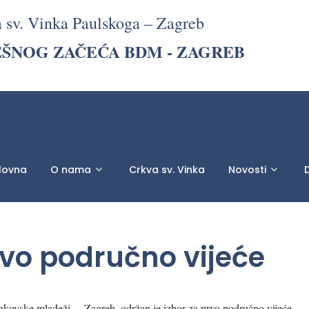
a sv. Vinka Paulskoga – Zagreb
EŠNOG ZAČEĆA BDM - ZAGREB
lovna
O nama
Crkva sv. Vinka
Novosti
D
rvo područno vijeće
nkovske mladeži ­ – Zagreb, održan je izbor za prvo područno vijeće