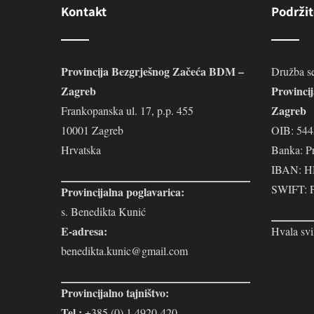
Kontakt
Podržit
Provincija Bezgrješnog Začeća BDM –
Družba se
Zagreb
Provinci
Zagreb
Frankopanska ul. 17, p.p. 455
10001 Zagreb
OIB: 54
Hrvatska
Banka: P
IBAN: H
SWIFT:
Provincijalna poglavarica:
s. Benedikta Kunić
E-adresa:
Hvala svi
benedikta.kunic@gmail.com
Provincijalno tajništvo:
Tel.:
+385 (0) 1 4920-420