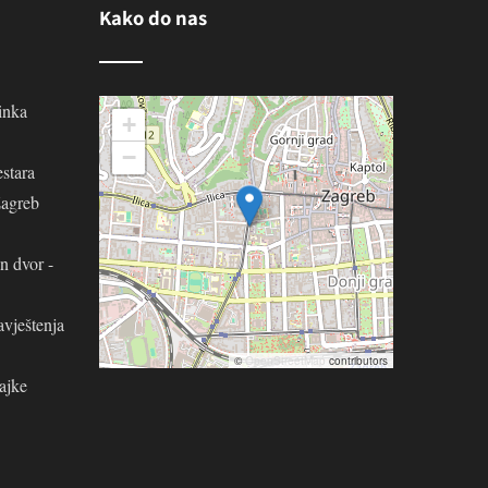
Kako do nas
inka
+
−
stara
Zagreb
n dvor -
avještenja
©
OpenStreetMap
contributors
ajke