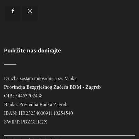
Podržite nas-donirajte
Družba sestara milosrdnica sv. Vinka
Provincija Bezgrješnog Začeća BDM - Zagreb
OIB: 54453702438
Banka: Privredna Banka Zagreb
IBAN: HR2323400091110254540
SWIFT: PBZGHR2X