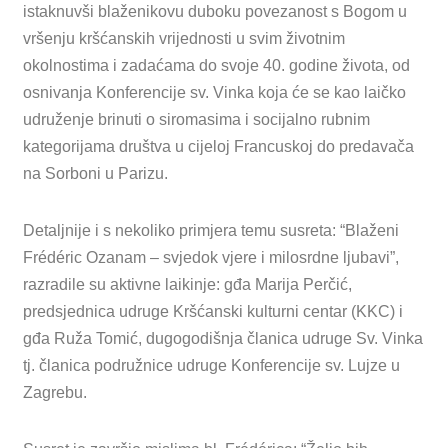
istaknuvši blaženikovu duboku povezanost s Bogom u
vršenju kršćanskih vrijednosti u svim životnim
okolnostima i zadaćama do svoje 40. godine života, od
osnivanja Konferencije sv. Vinka koja će se kao laičko
udruženje brinuti o siromasima i socijalno rubnim
kategorijama društva u cijeloj Francuskoj do predavača
na Sorboni u Parizu.
Detaljnije i s nekoliko primjera temu susreta: “Blaženi
Frédéric Ozanam – svjedok vjere i milosrdne ljubavi”,
razradile su aktivne laikinje: gđa Marija Perčić,
predsjednica udruge Kršćanski kulturni centar (KKC) i
gđa Ruža Tomić, dugogodišnja članica udruge Sv. Vinka
tj. članica podružnice udruge Konferencije sv. Lujze u
Zagrebu.