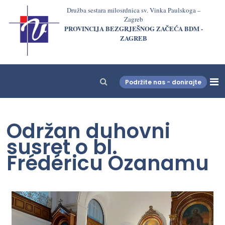
Družba sestara milosrdnica sv. Vinka Paulskoga –
Zagreb
PROVINCIJA BEZGRJEŠNOG ZAČEĆA BDM -
ZAGREB
Podržite nas - donirajte
LjekarnaCroatia.com
Održan duhovni
susret o bl.
Frédéricu Ozanamu