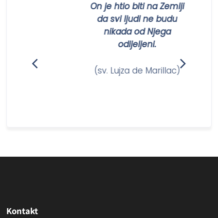
ti
On je htio biti na Zemlji
om
da svi ljudi ne budu
nikada od Njega
odijeljeni.
nam)
(sv. Lujza de Marillac)
Kontakt