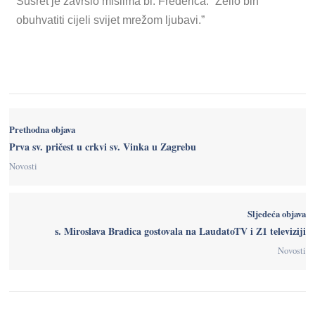
Susret je završio mislima bl. Frédérica: “Želio bih
obuhvatiti cijeli svijet mrežom ljubavi.”
Prethodna objava
Prva sv. pričest u crkvi sv. Vinka u Zagrebu
Novosti
Sljedeća objava
s. Miroslava Bradica gostovala na LaudatoTV i Z1 televiziji
Novosti