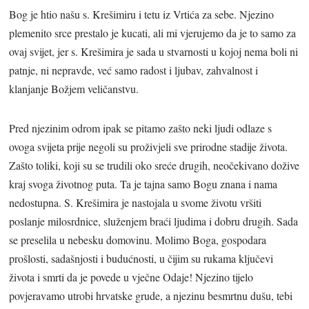
Bog je htio našu s. Krešimiru i tetu iz Vrtića za sebe. Njezino
plemenito srce prestalo je kucati, ali mi vjerujemo da je to samo za
ovaj svijet, jer s. Krešimira je sada u stvarnosti u kojoj nema boli ni
patnje, ni nepravde, već samo radost i ljubav, zahvalnost i
klanjanje Božjem veličanstvu.
Pred njezinim odrom ipak se pitamo zašto neki ljudi odlaze s
ovoga svijeta prije negoli su proživjeli sve prirodne stadije života.
Zašto toliki, koji su se trudili oko sreće drugih, neočekivano dožive
kraj svoga životnog puta. Ta je tajna samo Bogu znana i nama
nedostupna. S. Krešimira je nastojala u svome životu vršiti
poslanje milosrdnice, služenjem braći ljudima i dobru drugih. Sada
se preselila u nebesku domovinu. Molimo Boga, gospodara
prošlosti, sadašnjosti i budućnosti, u čijim su rukama ključevi
života i smrti da je povede u vječne Odaje! Njezino tijelo
povjeravamo utrobi hrvatske grude, a njezinu besmrtnu dušu, tebi