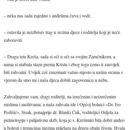
– neka nas sada zajedno s anđelima čuva i vodi;
– ostavila je neizbrisiv trag u srcima djece i roditelja koji je neće
zaboraviti.
– Draga teta Kreša, sada si oči u oči sa svojim Zaručnikom, a
nama si utabala stazu prema Kristu i zbog toga ćemo ti zauvijek
biti zahvalni. Uvijek ćeš zauzimati važno mjesto u našim srcima s
vjerom da smo mi i naša djeca dobili zagovornicu u nebu.
Zahvaljujemo vam, dragi roditelji, na izrečenim i neizrečenim
mislima i molitvama, a naša zahvala ide i Općoj bolnici »Dr. Ivo
Pedišić«, Sisak, ponajprije dr. Blanki Ćuk, voditeljici Odjela za
pulmologiju i palijativnu skrb, koja je s. Krešimiri bila dobri anđeo
u bolesti i trenucima njezina prijelaza na drugu obalu života. Hvala