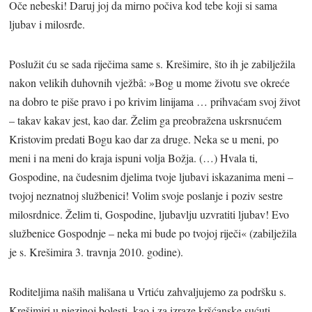
Oče nebeski! Daruj joj da mirno počiva kod tebe koji si sama
ljubav i milosrđe.
Poslužit ću se sada riječima same s. Krešimire, što ih je zabilježila
nakon velikih duhovnih vježbâ: »Bog u mome životu sve okreće
na dobro te piše pravo i po krivim linijama … prihvaćam svoj život
– takav kakav jest, kao dar. Želim ga preobražena uskrsnućem
Kristovim predati Bogu kao dar za druge. Neka se u meni, po
meni i na meni do kraja ispuni volja Božja. (…) Hvala ti,
Gospodine, na čudesnim djelima tvoje ljubavi iskazanima meni –
tvojoj neznatnoj službenici! Volim svoje poslanje i poziv sestre
milosrdnice. Želim ti, Gospodine, ljubavlju uzvratiti ljubav! Evo
službenice Gospodnje – neka mi bude po tvojoj riječi« (zabilježila
je s. Krešimira 3. travnja 2010. godine).
Roditeljima naših mališana u Vrtiću zahvaljujemo za podršku s.
Krešimiri u njezinoj bolesti, kao i za izraze kršćanske sućuti