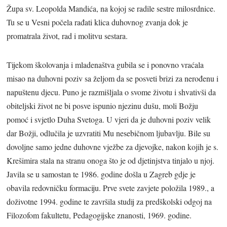
Župa sv. Leopolda Mandića, na kojoj se radile sestre milosrdnice.
Tu se u Vesni počela rađati klica duhovnog zvanja dok je
promatrala život, rad i molitvu sestara.
Tijekom školovanja i mladenaštva gubila se i ponovno vraćala
misao na duhovni poziv sa željom da se posveti brizi za nerođenu i
napuštenu djecu. Puno je razmišljala o svome životu i shvativši da
obiteljski život ne bi posve ispunio njezinu dušu, moli Božju
pomoć i svjetlo Duha Svetoga. U vjeri da je duhovni poziv velik
dar Božji, odlučila je uzvratiti Mu nesebičnom ljubavlju. Bile su
dovoljne samo jedne duhovne vježbe za djevojke, nakon kojih je s.
Krešimira stala na stranu onoga što je od djetinjstva tinjalo u njoj.
Javila se u samostan te 1986. godine došla u Zagreb gdje je
obavila redovničku formaciju. Prve svete zavjete položila 1989., a
doživotne 1994. godine te završila studij za predškolski odgoj na
Filozofom fakultetu, Pedagogijske znanosti, 1969. godine.