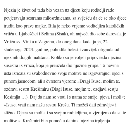
Njezin je život od tada bio vezan uz djecu koju roditelji rado
povjeravaju sestrama milosrdnicama, sa sviješću da će se oko djece
truditi kao prave majke. Bila je neko vrijeme voditeljica katoličkih
vrtića u Ljubeščici i Selima (Sisak), ali najveći dio sebe darovala je
Vrtiću sv. Vinka u Zagrebu, do onog dana kada ju je, 22.
studenoga 2023. godine, pohodila bolest i zauvijek otrgnula od
njezinih dragih mališana. Koliko su je voljeli pripovijeda njezina
susestra iz vrtića, koja je preuzela dio njezine grupe. Ta nevina
usta izricala su svakodnevno svoje molitve ne izgovarajući riječi s
punom jasnoćom, ali s čvrstom vjerom: »Dragi Isuse, molim te,
ozdravi sestru Krešimiru (Dlagi Isuse, mojim te, ozdjavi sestju
Kesimiju …). Daj da nam se vrati i s nama se smije, pjeva i moli«;
»Isuse, vrati nam našu sestru Krešu. Ti možeš dati zdravlje« i
slično. Djeca su molila i sa svojim roditeljima, a vjerujemo da su te
molitve s. Krešimiri bile pomoć u danima njezina trpljenja.