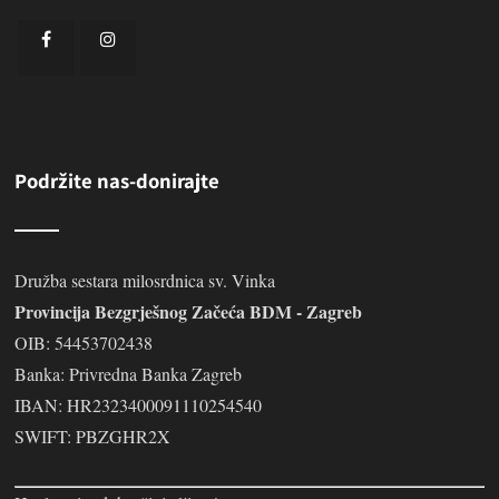
Podržite nas-donirajte
Družba sestara milosrdnica sv. Vinka
Provincija Bezgrješnog Začeća BDM - Zagreb
OIB: 54453702438
Banka: Privredna Banka Zagreb
IBAN: HR2323400091110254540
SWIFT: PBZGHR2X