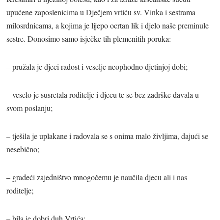
upućene zaposlenicima u Dječjem vrtiću sv. Vinka i sestrama
milosrdnicama, a kojima je lijepo ocrtan lik i djelo naše preminule
sestre. Donosimo samo isječke tih plemenitih poruka:
– pružala je djeci radost i veselje neophodno djetinjoj dobi;
– veselo je susretala roditelje i djecu te se bez zadrške davala u
svom poslanju;
– tješila je uplakane i radovala se s onima malo življima, dajući se
nesebično;
– gradeći zajedništvo mnogočemu je naučila djecu ali i nas
roditelje;
– bila je dobri duh Vrtića;