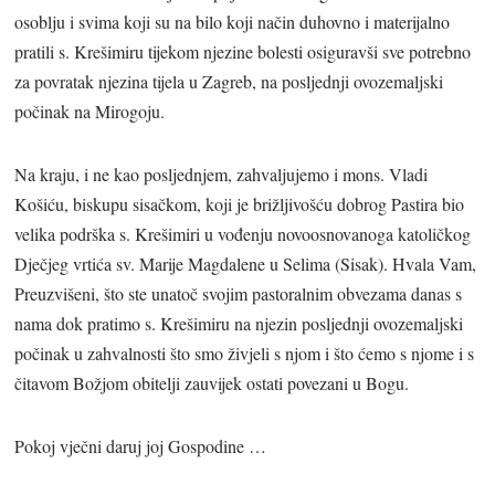
osoblju i svima koji su na bilo koji način duhovno i materijalno
pratili s. Krešimiru tijekom njezine bolesti osiguravši sve potrebno
za povratak njezina tijela u Zagreb, na posljednji ovozemaljski
počinak na Mirogoju.
Na kraju, i ne kao posljednjem, zahvaljujemo i mons. Vladi
Košiću, biskupu sisačkom, koji je brižljivošću dobrog Pastira bio
velika podrška s. Krešimiri u vođenju novoosnovanoga katoličkog
Dječjeg vrtića sv. Marije Magdalene u Selima (Sisak). Hvala Vam,
Preuzvišeni, što ste unatoč svojim pastoralnim obvezama danas s
nama dok pratimo s. Krešimiru na njezin posljednji ovozemaljski
počinak u zahvalnosti što smo živjeli s njom i što ćemo s njome i s
čitavom Božjom obitelji zauvijek ostati povezani u Bogu.
Pokoj vječni daruj joj Gospodine …