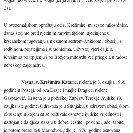
21)
.
U ovozemaljskom oproštaju od s. Krešimire, mi sestre milosrdnice,
danas stojimo pred njezinim mrtvim tijelom, ujedinjene u
kršćanskom tugovanju s njezinom sestrom Ankicom i obitelji, s
rodbinom, prijateljima i suradnicima, u čvrstoj vjeri da je s.
Krešimira po trpljenju i po Božjem milosrđu već prispjela u radost
nebeskog zajedništva.
Vesna, s. Krešimira Katarić,
rođena je 3. ožujka 1966.
godine u Požegi, od oca Drage i majke Dragice, rođene
Gašparović. Krštena je u požeškoj Župi sv. Terezije Avilske 13.
ožujka iste godine. Odrastala je u Štitnjaku, u zdravom obiteljskom
okruženju u kojem su se poštivale osnovne ljudske vrijednosti i
nastojanje da djeca stasaju u dobre, čestite i poštene ljude. Obitelj
je potom preselila u Marindvor, gdje je 1976. godine osnovana