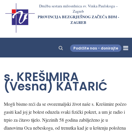
Družba sestara milosrdnica sv. Vinka Paulskoga –
Zagreb
PROVINCIJA BEZGRJEŠNOG ZAČEĆA BDM -
ZAGREB
Podržite nas - donirajte
LjekarnaCroatia.com
s. KREŠIMIRA
(Vesna) KATARIĆ
Mogli bismo reći da se ovozemaljski život naše s. Krešimire počeo
gasiti kad joj je bolest oduzela svaki fizički pokret, a um je radio i
trpio za čitavo tijelo. Njezinih 58 godina zabilježeno je u
dlanovima Oca nebeskoga, od trenutka kad je u krštenju položena