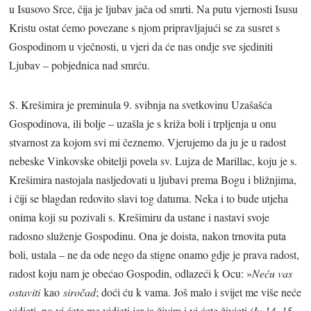
u Isusovo Srce, čija je ljubav jača od smrti. Na putu vjernosti Isusu
Kristu ostat ćemo povezane s njom pripravljajući se za susret s
Gospodinom u vječnosti, u vjeri da će nas ondje sve sjediniti
Ljubav – pobjednica nad smrću.
S. Krešimira je preminula 9. svibnja na svetkovinu Uzašašća
Gospodinova, ili bolje – uzašla je s križa boli i trpljenja u onu
stvarnost za kojom svi mi čeznemo. Vjerujemo da ju je u radost
nebeske Vinkovske obitelji povela sv. Lujza de Marillac, koju je s.
Krešimira nastojala nasljedovati u ljubavi prema Bogu i bližnjima,
i čiji se blagdan redovito slavi tog datuma. Neka i to bude utjeha
onima koji su pozivali s. Krešimiru da ustane i nastavi svoje
radosno služenje Gospodinu. Ona je doista, nakon trnovita puta
boli, ustala – ne da ode nego da stigne onamo gdje je prava radost,
radost koju nam je obećao Gospodin, odlazeći k Ocu: »
Neću vas
ostaviti
kao
siročad
; doći ću k vama. Još malo i svijet me više neće
vidjeti, no vi ćete me vidjeti jer ja živim i vi ćete živjeti
(Iv 14, 15-