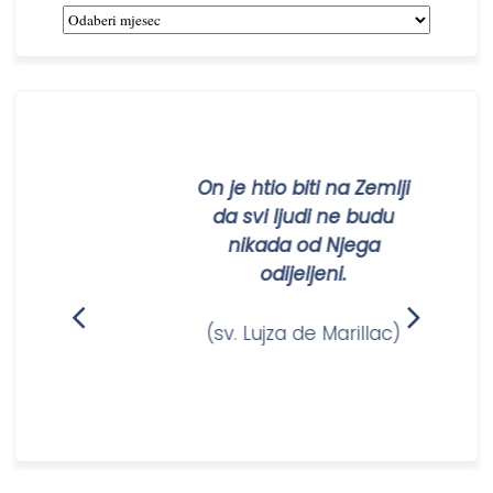
Arhiva
novosti
On je htio biti na Zemlji
m
da svi ljudi ne budu
nikada od Njega
odijeljeni.
m)
(sv. Lujza de Marillac)