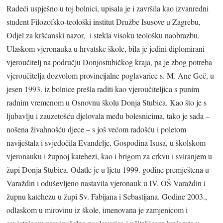
Radeći uspješno u toj bolnici, upisala je i završila kao izvanredni
student Filozofsko-teološki institut Družbe Isusove u Zagrebu,
Odjel za kršćanski nazor, i stekla visoku teološku naobrazbu.
Ulaskom vjeronauka u hrvatske škole, bila je jedini diplomirani
vjeroučitelj na području Donjostubičkog kraja, pa je zbog potreba
vjeroučitelja dozvolom provincijalne poglavarice s. M. Ane Geč, u
jesen 1993. iz bolnice prešla raditi kao vjeroučiteljica s punim
radnim vremenom u Osnovnu školu Donja Stubica. Kao što je s
ljubavlju i zauzetošću djelovala među bolesnicima, tako je sada –
nošena živahnošću djece – s još većom radošću i poletom
naviještala i svjedočila Evanđelje, Gospodina Isusa, u školskom
vjeronauku i župnoj katehezi, kao i brigom za crkvu i sviranjem u
župi Donja Stubica. Odatle je u ljetu 1999. godine premještena u
Varaždin i oduševljeno nastavila vjeronauk u IV. OŠ Varaždin i
župnu katehezu u župi Sv. Fabijana i Sebastijana. Godine 2003.,
odlaskom u mirovinu iz škole, imenovana je zamjenicom i