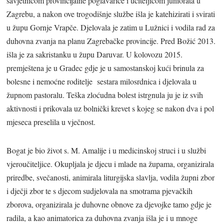
savjetnicom provincijalne poglavarice i učiteljicom juniorata u
Zagrebu, a nakon ove trogodišnje službe išla je katehizirati i svirati
u župu Gornje Vrapče. Djelovala je zatim u Lužnici i vodila rad za
duhovna zvanja na planu Zagrebačke provincije. Pred Božić 2013.
išla je za sakristanku u župu Daruvar. U kolovozu 2015.
premještena je u Gradec gdje je u samostanskoj kući brinula za
bolesne i nemoćne roditelje sestara milosrdnica i djelovala u
župnom pastoralu. Teška zloćudna bolest istrgnula ju je iz svih
aktivnosti i prikovala uz bolnički krevet s kojeg se nakon dva i pol
mjeseca preselila u vječnost.
Bogat je bio život s. M. Amalije i u medicinskoj struci i u službi
vjeroučiteljice. Okupljala je djecu i mlade na župama, organizirala
priredbe, svečanosti, animirala liturgijska slavlja, vodila župni zbor
i dječji zbor te s djecom sudjelovala na smotrama pjevačkih
zborova, organizirala je duhovne obnove za djevojke tamo gdje je
radila, a kao animatorica za duhovna zvanja išla je i u mnoge