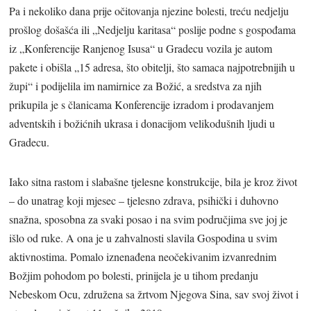
Pa i nekoliko dana prije očitovanja njezine bolesti, treću nedjelju
prošlog došašća ili „Nedjelju karitasa“ poslije podne s gospođama
iz „Konferencije Ranjenog Isusa“ u Gradecu vozila je autom
pakete i obišla „15 adresa, što obitelji, što samaca najpotrebnijih u
župi“ i podijelila im namirnice za Božić, a sredstva za njih
prikupila je s članicama Konferencije izradom i prodavanjem
adventskih i božićnih ukrasa i donacijom velikodušnih ljudi u
Gradecu.
Iako sitna rastom i slabašne tjelesne konstrukcije, bila je kroz život
– do unatrag koji mjesec – tjelesno zdrava, psihički i duhovno
snažna, sposobna za svaki posao i na svim područjima sve joj je
išlo od ruke. A ona je u zahvalnosti slavila Gospodina u svim
aktivnostima. Pomalo iznenađena neočekivanim izvanrednim
Božjim pohodom po bolesti, prinijela je u tihom predanju
Nebeskom Ocu, združena sa žrtvom Njegova Sina, sav svoj život i