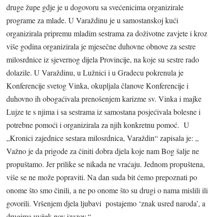
druge župe gdje je u dogovoru sa svećenicima organizirale
programe za mlade. U Varaždinu je u samostanskoj kući
organizirala pripremu mladim sestrama za doživotne zavjete i kroz
više godina organizirala je mjesečne duhovne obnove za sestre
milosrdnice iz sjevernog dijela Provincije, na koje su sestre rado
dolazile. U Varaždinu, u Lužnici i u Gradecu pokrenula je
Konferencije svetog Vinka, okupljala članove Konferencije i
duhovno ih obogaćivala prenošenjem karizme sv. Vinka i majke
Lujze te s njima i sa sestrama iz samostana posjećivala bolesne i
potrebne pomoći i organizirala za njih konkretnu pomoć. U
„Kronici zajednice sestara milosrdnica, Varaždin“ zapisala je: „
Važno je da prigode za činiti dobra djela koje nam Bog šalje ne
propuštamo. Jer prilike se nikada ne vraćaju. Jednom propuštena,
više se ne može popraviti. Na dan suda bit ćemo prepoznati po
onome što smo činili, a ne po onome što su drugi o nama mislili ili
govorili. Vršenjem djela ljubavi postajemo ‘znak usred naroda’, a
drugima uvijek nov izazov.“