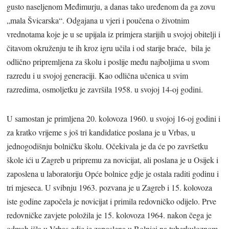
gusto naseljenom Međimurju, a danas tako uređenom da ga zovu
„mala Švicarska“. Odgajana u vjeri i poučena o životnim
vrednotama koje je u se upijala iz primjera starijih u svojoj obitelji i
čitavom okruženju te ih kroz igru učila i od starije braće, bila je
odlično pripremljena za školu i poslije među najboljima u svom
razredu i u svojoj generaciji. Kao odlična učenica u svim
razredima, osmoljetku je završila 1958. u svojoj 14-oj godini.
U samostan je primljena 20. kolovoza 1960. u svojoj 16-oj godini i
za kratko vrijeme s još tri kandidatice poslana je u Vrbas, u
jednogodišnju bolničku školu. Očekivala je da će po završetku
škole ići u Zagreb u pripremu za novicijat, ali poslana je u Osijek i
zaposlena u laboratoriju Opće bolnice gdje je ostala raditi godinu i
tri mjeseca. U svibnju 1963. pozvana je u Zagreb i 15. kolovoza
iste godine započela je novicijat i primila redovničko odijelo. Prve
redovničke zavjete položila je 15. kolovoza 1964. nakon čega je
odmah išla u Vrbas gdje je zaposlena u Bolnici na tuberkuloznom