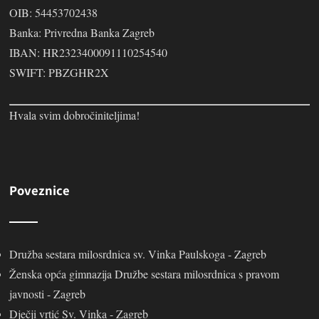
OIB: 54453702438
Banka: Privredna Banka Zagreb
IBAN: HR2323400091110254540
SWIFT: PBZGHR2X
Hvala svim dobročiniteljima!
Poveznice
Družba sestara milosrdnica sv. Vinka Paulskoga - Zagreb
Ženska opća gimnazija Družbe sestara milosrdnica s pravom
javnosti - Zagreb
Dječji vrtić Sv. Vinka - Zagreb