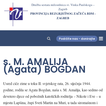
Družba sestara milosrdnica sv. Vinka Paulskoga –
Zagreb
PROVINCIJA BEZGRJEŠNOG ZAČEĆA BDM -
ZAGREB
Podržite nas - donirajte
LjekarnaCroatia.com
s. M. AMALIJA
(Agata) BOGDAN
Usred ciče zime u toku II. svjetskog rata, 26. siječnja 1944.
godine, rodila se Agata Bogdan, naša s. M. Amalija, kao sedmo od
devetero djece od pobožnih katoličkih roditelja – Nikole i Eve – u
mjestu Lapšina, župi Sveti Martin na Muri, u tada siromašnom i