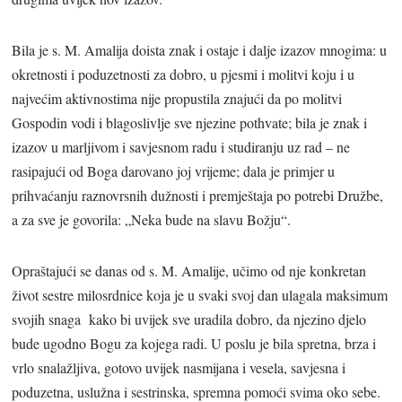
Bila je s. M. Amalija doista znak i ostaje i dalje izazov mnogima: u
okretnosti i poduzetnosti za dobro, u pjesmi i molitvi koju i u
najvećim aktivnostima nije propustila znajući da po molitvi
Gospodin vodi i blagoslivlje sve njezine pothvate; bila je znak i
izazov u marljivom i savjesnom radu i studiranju uz rad – ne
rasipajući od Boga darovano joj vrijeme; dala je primjer u
prihvaćanju raznovrsnih dužnosti i premještaja po potrebi Družbe,
a za sve je govorila: „Neka bude na slavu Božju“.
Opraštajući se danas od s. M. Amalije, učimo od nje konkretan
život sestre milosrdnice koja je u svaki svoj dan ulagala maksimum
svojih snaga kako bi uvijek sve uradila dobro, da njezino djelo
bude ugodno Bogu za kojega radi. U poslu je bila spretna, brza i
vrlo snalažljiva, gotovo uvijek nasmijana i vesela, savjesna i
poduzetna, uslužna i sestrinska, spremna pomoći svima oko sebe.