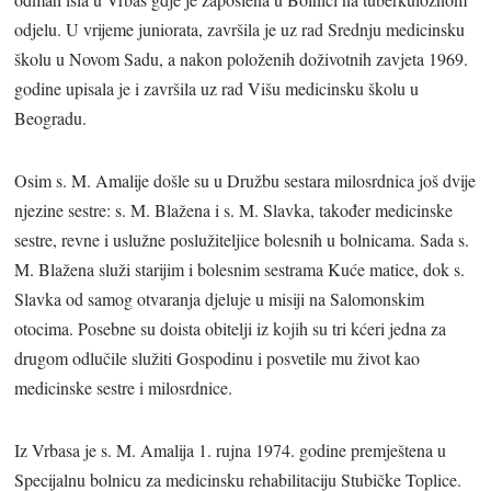
odjelu. U vrijeme juniorata, završila je uz rad Srednju medicinsku
školu u Novom Sadu, a nakon položenih doživotnih zavjeta 1969.
godine upisala je i završila uz rad Višu medicinsku školu u
Beogradu.
Osim s. M. Amalije došle su u Družbu sestara milosrdnica još dvije
njezine sestre: s. M. Blažena i s. M. Slavka, također medicinske
sestre, revne i uslužne poslužiteljice bolesnih u bolnicama. Sada s.
M. Blažena služi starijim i bolesnim sestrama Kuće matice, dok s.
Slavka od samog otvaranja djeluje u misiji na Salomonskim
otocima. Posebne su doista obitelji iz kojih su tri kćeri jedna za
drugom odlučile služiti Gospodinu i posvetile mu život kao
medicinske sestre i milosrdnice.
Iz Vrbasa je s. M. Amalija 1. rujna 1974. godine premještena u
Specijalnu bolnicu za medicinsku rehabilitaciju Stubičke Toplice.