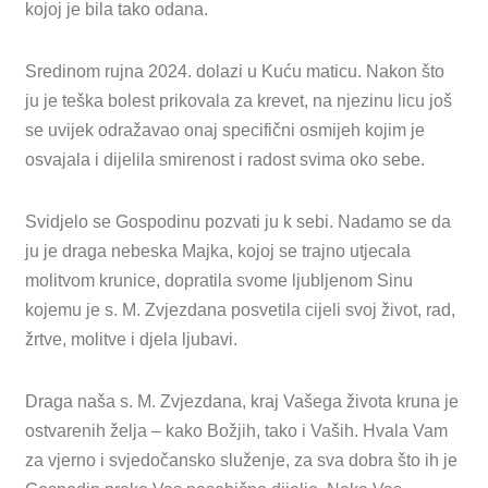
kojoj je bila tako odana.
Sredinom rujna 2024. dolazi u Kuću maticu. Nakon što
ju je teška bolest prikovala za krevet, na njezinu licu još
se uvijek odražavao onaj specifični osmijeh kojim je
osvajala i dijelila smirenost i radost svima oko sebe.
Svidjelo se Gospodinu pozvati ju k sebi. Nadamo se da
ju je draga nebeska Majka, kojoj se trajno utjecala
molitvom krunice, dopratila svome ljubljenom Sinu
kojemu je s. M. Zvjezdana posvetila cijeli svoj život, rad,
žrtve, molitve i djela ljubavi.
Draga naša s. M. Zvjezdana, kraj Vašega života kruna je
ostvarenih želja – kako Božjih, tako i Vaših. Hvala Vam
za vjerno i svjedočansko služenje, za sva dobra što ih je