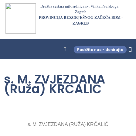
Družba sestara milosrdnica sv. Vinka Paulskoga –
Zagreb
PROVINCIJA BEZGRJEŠNOG ZAČEĆA BDM -
ZAGREB
Podržite nas - donirajte
LjekarnaCroatia.com
s. M. ZVJEZDANA
(Ruža) KRČALIĆ
s. M. ZVJEZDANA (RUŽA) KRČALIĆ