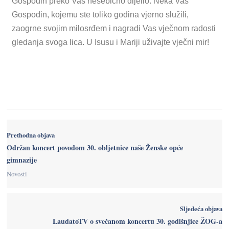
Gospodin preko Vas nesebično dijelio. Neka Vas
Gospodin, kojemu ste toliko godina vjerno služili,
zaogrne svojim milosrđem i nagradi Vas vječnom radosti
gledanja svoga lica. U Isusu i Mariji uživajte vječni mir!
Prethodna objava
Održan koncert povodom 30. obljetnice naše Ženske opće
gimnazije
Novosti
Sljedeća objava
LaudatoTV o svečanom koncertu 30. godišnjice ŽOG-a