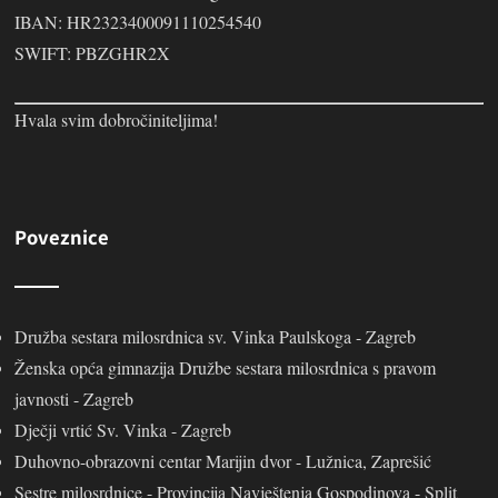
IBAN: HR2323400091110254540
SWIFT: PBZGHR2X
Hvala svim dobročiniteljima!
Poveznice
Družba sestara milosrdnica sv. Vinka Paulskoga - Zagreb
Ženska opća gimnazija Družbe sestara milosrdnica s pravom
javnosti - Zagreb
Dječji vrtić Sv. Vinka - Zagreb
Duhovno-obrazovni centar Marijin dvor - Lužnica, Zaprešić
Sestre milosrdnice - Provincija Navještenja Gospodinova - Split