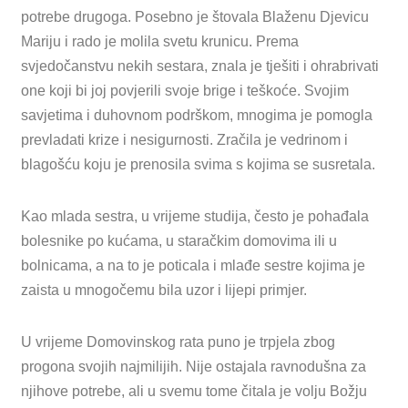
potrebe drugoga. Posebno je štovala Blaženu Djevicu
Mariju i rado je molila svetu krunicu. Prema
svjedočanstvu nekih sestara, znala je tješiti i ohrabrivati
one koji bi joj povjerili svoje brige i teškoće. Svojim
savjetima i duhovnom podrškom, mnogima je pomogla
prevladati krize i nesigurnosti. Zračila je vedrinom i
blagošću koju je prenosila svima s kojima se susretala.
Kao mlada sestra, u vrijeme studija, često je pohađala
bolesnike po kućama, u staračkim domovima ili u
bolnicama, a na to je poticala i mlađe sestre kojima je
zaista u mnogočemu bila uzor i lijepi primjer.
U vrijeme Domovinskog rata puno je trpjela zbog
progona svojih najmilijih. Nije ostajala ravnodušna za
njihove potrebe, ali u svemu tome čitala je volju Božju