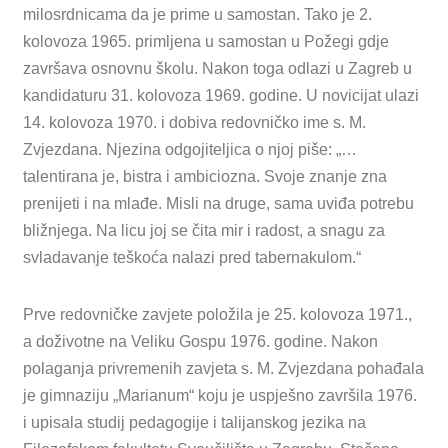
milosrdnicama da je prime u samostan. Tako je 2.
kolovoza 1965. primljena u samostan u Požegi gdje
završava osnovnu školu. Nakon toga odlazi u Zagreb u
kandidaturu 31. kolovoza 1969. godine. U novicijat ulazi
14. kolovoza 1970. i dobiva redovničko ime s. M.
Zvjezdana. Njezina odgojiteljica o njoj piše: „…
talentirana je, bistra i ambiciozna. Svoje znanje zna
prenijeti i na mlađe. Misli na druge, sama uviđa potrebu
bližnjega. Na licu joj se čita mir i radost, a snagu za
svladavanje teškoća nalazi pred tabernakulom.“
Prve redovničke zavjete položila je 25. kolovoza 1971.,
a doživotne na Veliku Gospu 1976. godine. Nakon
polaganja privremenih zavjeta s. M. Zvjezdana pohađala
je gimnaziju „Marianum“ koju je uspješno završila 1976.
i upisala studij pedagogije i talijanskog jezika na