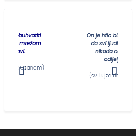
obuhvatiti
On je htio biti na Zemlji
jet mrežom
da svi ljudi ne budu
avi.
nikada od Njega
odijeljeni.
rik Ozanam)
(sv. Lujza de Marillac)