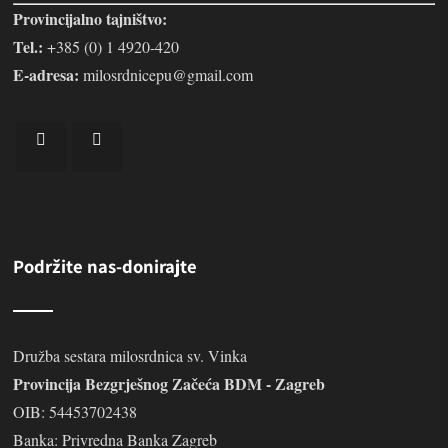
Provincijalno tajništvo:
Tel.:
+385 (0) 1 4920-420
E-adresa:
milosrdnicepu@gmail.com
Podržite nas-donirajte
Družba sestara milosrdnica sv. Vinka
Provincija Bezgrješnog Začeća BDM - Zagreb
OIB: 54453702438
Banka: Privredna Banka Zagreb