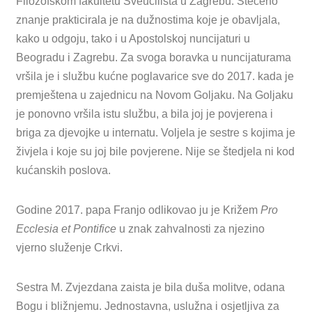
Filozofskom fakultetu Sveučilišta u Zagrebu. Stečeno
znanje prakticirala je na dužnostima koje je obavljala,
kako u odgoju, tako i u Apostolskoj nuncijaturi u
Beogradu i Zagrebu. Za svoga boravka u nuncijaturama
vršila je i službu kućne poglavarice sve do 2017. kada je
premještena u zajednicu na Novom Goljaku. Na Goljaku
je ponovno vršila istu službu, a bila joj je povjerena i
briga za djevojke u internatu. Voljela je sestre s kojima je
živjela i koje su joj bile povjerene. Nije se štedjela ni kod
kućanskih poslova.
Godine 2017. papa Franjo odlikovao ju je Križem
Pro
Ecclesia et Pontifice
u znak zahvalnosti za njezino
vjerno služenje Crkvi.
Sestra M. Zvjezdana zaista je bila duša molitve, odana
Bogu i bližnjemu. Jednostavna, uslužna i osjetljiva za