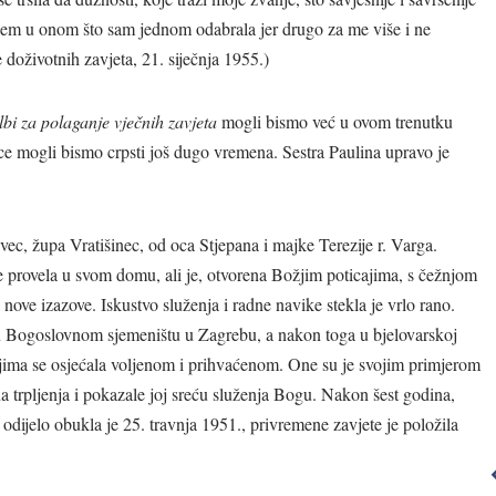
anem u onom što sam jednom odabrala jer drugo za me više i ne
doživotnih zavjeta, 21. siječnja 1955.)
bi
za polaganje vječnih zavjeta
mogli bismo već u ovom trenutku
nice mogli bismo crpsti još dugo vremena. Sestra Paulina upravo je
ec, župa Vratišinec, od oca Stjepana i majke Terezije r. Varga.
je provela u svom domu, ali je, otvorena Božjim poticajima, s čežnjom
 nove izazove. Iskustvo služenja i radne navike stekla je vrlo rano.
se u Bogoslovnom sjemeništu u Zagrebu, a nakon toga u bjelovarskoj
Ništa što činimo
kojima se osjećala voljenom i prihvaćenom. One su je svojim primjerom
nije Bogu
obu
vna trpljenja i pokazale joj sreću služenja Bogu. Nakon šest godina,
ugodno ako to
sv
odijelo obukla je 25. travnja 1951., privremene zavjete je položila
ne činimo s
.
ljubavlju.