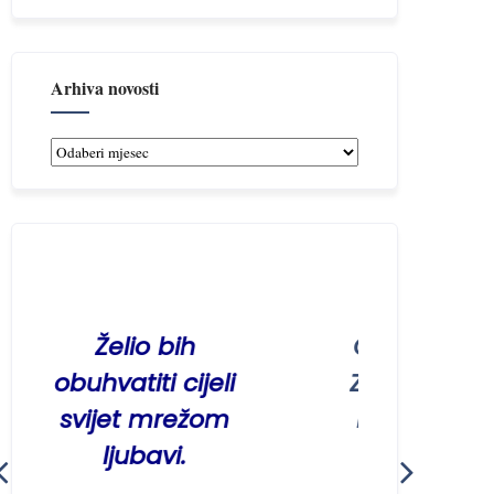
Arhiva novosti
Arhiva
novosti
Želio bih
On je htio biti na
hvatiti cijeli
Zemlji da svi ljudi
ijet mrežom
ne budu nikada
ljubavi.
od Njega
odijeljeni.