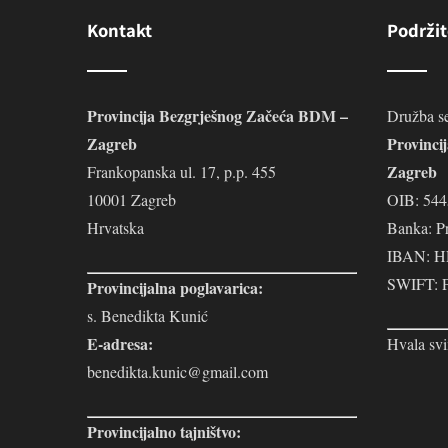
Kontakt
Podržit
Provincija Bezgrješnog Začeća BDM –
Družba se
Zagreb
Provinci
Zagreb
Frankopanska ul. 17, p.p. 455
10001 Zagreb
OIB: 54
Hrvatska
Banka: P
IBAN: H
SWIFT:
Provincijalna poglavarica:
s. Benedikta Kunić
E-adresa:
Hvala svi
benedikta.kunic@gmail.com
Provincijalno tajništvo: