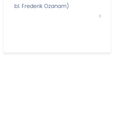
 Frederik Ozanam)
(sv. Lujza de Marillac)