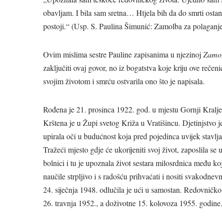
obavljam. I bila sam sretna… Htjela bih da do smrti ost
postoji.“ (Usp. S. Paulina Šimunić: Zamolba za polaganje 
Ovim mislima sestre Pauline zapisanima u njezinoj
Zamol
zaključiti ovaj govor, no iz bogatstva koje kriju ove reče
svojim životom i smrću ostvarila ono što je napisala.
Rođena je 21. prosinca 1922. god. u mjestu Gornji Kraljev
Krštena je u Župi svetog Križa u Vratišincu. Djetinjstvo 
upirala oči u budućnost koja pred pojedinca uvijek stavlja
Tražeći mjesto gdje će ukorijeniti svoj život, zaposlila 
bolnici i tu je upoznala život sestara milosrdnica među 
naučile strpljivo i s radošću prihvaćati i nositi svakodne
24. siječnja 1948. odlučila je ući u samostan. Redovničko 
26. travnja 1952., a doživotne 15. kolovoza 1955. godine