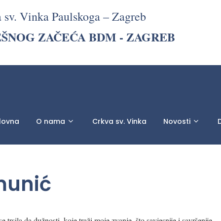
a sv. Vinka Paulskoga – Zagreb
EŠNOG ZAČEĆA BDM - ZAGREB
lovna
O nama
Crkva sv. Vinka
Novosti
D
imunić
rsila da dužnosti, koje traži moje zvanje, što savjesnije i savršenije