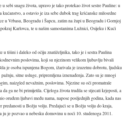
 u sebi snagu života, upravo je tako protekao život sestre Pauline: u
(bl.
va kućanstvo, a ostavio je iza sebe dubok trag kršćanske milosrdne
(sv. Vinko Paulski)
nice u Vrbasu, Beogradu i Šapcu, zatim na župi u Beogradu i Gornjoj
okraj Karlovca, te u našim samostanima Lužnici, Osijeku i Kući
 u tišini i daleko od očiju znatiželjnika, tako je i sestra Paulina
vakodnevnim poslovima, koji su njezinom velikom ljubavlju bivali
ila je osoba ispunjena Bogom, ižarivala je izuzetnu dobrotu, ljudsku
r, pažnju, sitne usluge, pripremljena iznenađenja. Zato su je mnogi
mnogim, naizgled nevažnim, poslovima. Njezine su oči promatrale
 da ga ne bi primijetila. Cijeloga života trudila se stjecati krjeposti, a
činio oruđem ljubavi među nama, napose posljednjih godina, kada nas
jer predanosti u Božju volju. Predajući se u Božju volju do kraja,
a ju je pozvao u nebesku domovinu u noći 10. studenoga 2011.