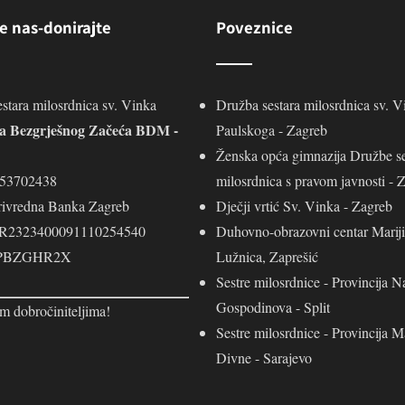
e nas-donirajte
Poveznice
stara milosrdnica sv. Vinka
Družba sestara milosrdnica sv. V
ja Bezgrješnog Začeća BDM -
Paulskoga - Zagreb
Ženska opća gimnazija Družbe se
453702438
milosrdnica s pravom javnosti - 
rivredna Banka Zagreb
Dječji vrtić Sv. Vinka - Zagreb
R2323400091110254540
Duhovno-obrazovni centar Mariji
 PBZGHR2X
Lužnica, Zaprešić
Sestre milosrdnice - Provincija N
Gospodinova - Split
m dobročiniteljima!
Sestre milosrdnice - Provincija M
Divne - Sarajevo