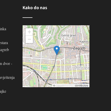
Kako do nas
inka
+
−
stara
Zagreb
n dvor -
avještenja
©
OpenStreetMap
contributors
ajke