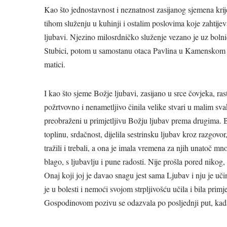
Kao što jednostavnost i neznatnost zasijanog sjemena krije
tihom služenju u kuhinji i ostalim poslovima koje zahtije
ljubavi. Njezino milosrdničko služenje vezano je uz bol
Stubici, potom u samostanu otaca Pavlina u Kamenskom p
matici.
I kao što sjeme Božje ljubavi, zasijano u srce čovjeka, raste
požrtvovno i nenametljivo činila velike stvari u malim s
preobraženi u primjetljivu Božju ljubav prema drugima. B
toplinu, srdačnost, dijelila sestrinsku ljubav kroz razgovo
tražili i trebali, a ona je imala vremena za njih unatoč 
blago, s ljubavlju i pune radosti. Nije prošla pored nikog, a
Onaj koji joj je davao snagu jest sama Ljubav i nju je u
je u bolesti i nemoći svojom strpljivošću učila i bila prim
Gospodinovom pozivu se odazvala po posljednji put, kad