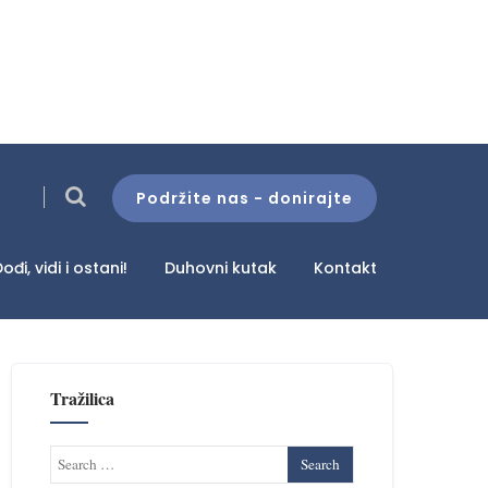
Podržite nas - donirajte
ođi, vidi i ostani!
Duhovni kutak
Kontakt
Tražilica