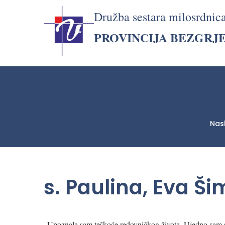
Družba sestara milosrdnic
PROVINCIJA BEZGRJ
Nas
LjekarnaCroatia.com
s. Paulina, Eva Š
„Upoznala sam teškoće redovničkog života. Ujedno sam se t