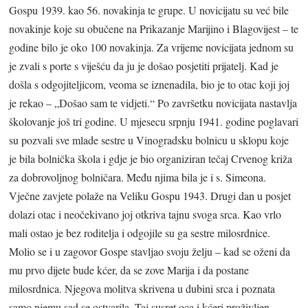
Gospu 1939. kao 56. novakinja te grupe. U novicijatu su već bile
novakinje koje su obučene na Prikazanje Marijino i Blagovijest – te
godine bilo je oko 100 novakinja. Za vrijeme novicijata jednom su
je zvali s porte s viješću da ju je došao posjetiti prijatelj. Kad je
došla s odgojiteljicom, veoma se iznenadila, bio je to otac koji joj
je rekao – „Došao sam te vidjeti.“ Po završetku novicijata nastavlja
školovanje još tri godine. U mjesecu srpnju 1941. godine poglavari
su pozvali sve mlade sestre u Vinogradsku bolnicu u sklopu koje
je bila bolnička škola i gdje je bio organiziran tečaj Crvenog križa
za dobrovoljnog bolničara. Među njima bila je i s. Simeona.
Vječne zavjete polaže na Veliku Gospu 1943. Drugi dan u posjet
dolazi otac i neočekivano joj otkriva tajnu svoga srca. Kao vrlo
mali ostao je bez roditelja i odgojile su ga sestre milosrdnice.
Molio se i u zagovor Gospe stavljao svoju želju – kad se oženi da
mu prvo dijete bude kćer, da se zove Marija i da postane
milosrdnica. Njegova molitva skrivena u dubini srca i poznata
samo njemu sad se ostvarila. Taj susret oca i kćeri proživljen