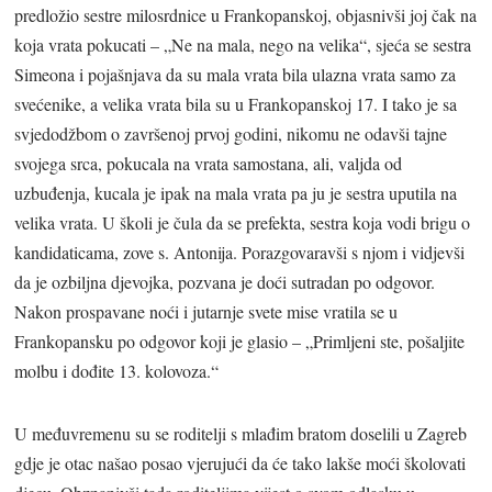
predložio sestre milosrdnice u Frankopanskoj, objasnivši joj čak na
koja vrata pokucati – „Ne na mala, nego na velika“, sjeća se sestra
Simeona i pojašnjava da su mala vrata bila ulazna vrata samo za
svećenike, a velika vrata bila su u Frankopanskoj 17. I tako je sa
svjedodžbom o završenoj prvoj godini, nikomu ne odavši tajne
svojega srca, pokucala na vrata samostana, ali, valjda od
uzbuđenja, kucala je ipak na mala vrata pa ju je sestra uputila na
velika vrata. U školi je čula da se prefekta, sestra koja vodi brigu o
kandidaticama, zove s. Antonija. Porazgovaravši s njom i vidjevši
da je ozbiljna djevojka, pozvana je doći sutradan po odgovor.
Nakon prospavane noći i jutarnje svete mise vratila se u
Frankopansku po odgovor koji je glasio – „Primljeni ste, pošaljite
molbu i dođite 13. kolovoza.“
U međuvremenu su se roditelji s mlađim bratom doselili u Zagreb
gdje je otac našao posao vjerujući da će tako lakše moći školovati