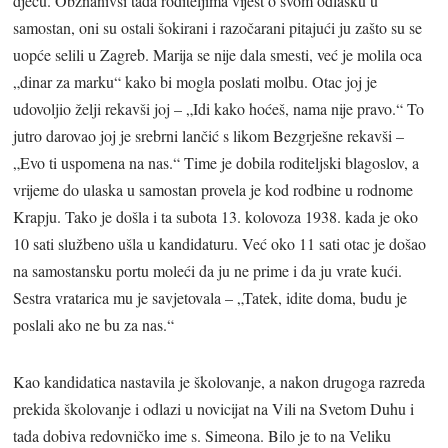
djecu. Obznanivši tada roditeljima vijest o svom odlasku u
samostan, oni su ostali šokirani i razočarani pitajući ju zašto su se
uopće selili u Zagreb. Marija se nije dala smesti, već je molila oca
„dinar za marku“ kako bi mogla poslati molbu. Otac joj je
udovoljio želji rekavši joj – „Idi kako hoćeš, nama nije pravo.“ To
jutro darovao joj je srebrni lančić s likom Bezgrješne rekavši –
„Evo ti uspomena na nas.“ Time je dobila roditeljski blagoslov, a
vrijeme do ulaska u samostan provela je kod rodbine u rodnome
Krapju. Tako je došla i ta subota 13. kolovoza 1938. kada je oko
10 sati službeno ušla u kandidaturu. Već oko 11 sati otac je došao
na samostansku portu moleći da ju ne prime i da ju vrate kući.
Sestra vratarica mu je savjetovala – „Tatek, idite doma, budu je
poslali ako ne bu za nas.“
Kao kandidatica nastavila je školovanje, a nakon drugoga razreda
prekida školovanje i odlazi u novicijat na Vili na Svetom Duhu i
tada dobiva redovničko ime s. Simeona. Bilo je to na Veliku