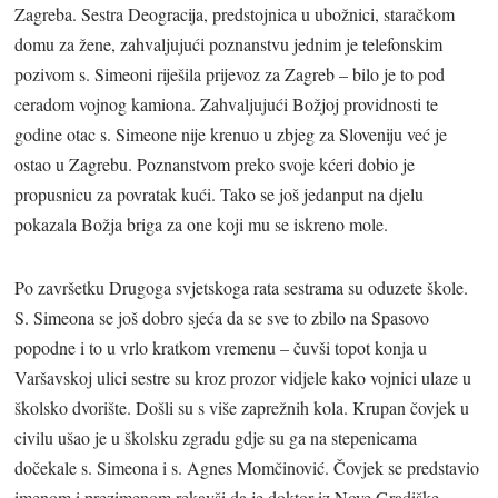
Zagreba. Sestra Deogracija, predstojnica u ubožnici, staračkom
domu za žene, zahvaljujući poznanstvu jednim je telefonskim
pozivom s. Simeoni riješila prijevoz za Zagreb – bilo je to pod
ceradom vojnog kamiona. Zahvaljujući Božjoj providnosti te
godine otac s. Simeone nije krenuo u zbjeg za Sloveniju već je
ostao u Zagrebu. Poznanstvom preko svoje kćeri dobio je
propusnicu za povratak kući. Tako se još jedanput na djelu
pokazala Božja briga za one koji mu se iskreno mole.
Po završetku Drugoga svjetskoga rata sestrama su oduzete škole.
S. Simeona se još dobro sjeća da se sve to zbilo na Spasovo
popodne i to u vrlo kratkom vremenu – čuvši topot konja u
Varšavskoj ulici sestre su kroz prozor vidjele kako vojnici ulaze u
školsko dvorište. Došli su s više zaprežnih kola. Krupan čovjek u
civilu ušao je u školsku zgradu gdje su ga na stepenicama
dočekale s. Simeona i s. Agnes Momčinović. Čovjek se predstavio
imenom i prezimenom rekavši da je doktor iz Nove Gradiške