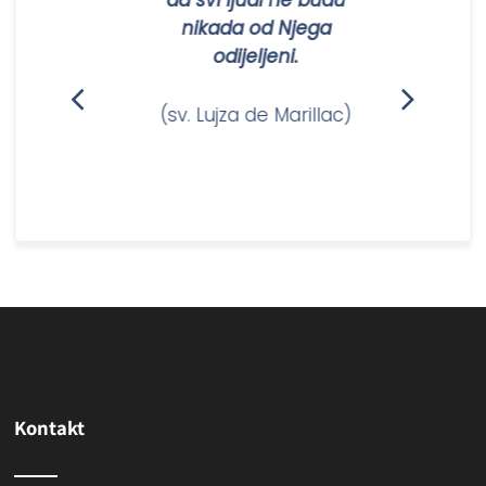
da svi ljudi ne budu
nikada od Njega
odijeljeni.
(sv. Lujza de Marillac)
Kontakt