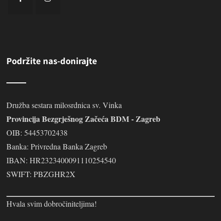
Podržite nas-donirajte
Družba sestara milosrdnica sv. Vinka
Provincija Bezgrješnog Začeća BDM - Zagreb
OIB: 54453702438
Banka: Privredna Banka Zagreb
IBAN: HR2323400091110254540
SWIFT: PBZGHR2X
Hvala svim dobročiniteljima!