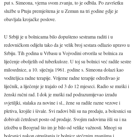
put s. Simeona, vjerna svom zvanju, to je odbila. Po završetku
službe u Ptuju premještena je u Zemun na tri godine gdje je
obavljala krojačke poslove.
U Srbiji je u bolnicama bilo dopušteno sestrama raditi i u
redovničkom odijelu tako da je velik broj sestara odlazio upravo u
Srbiju. Tih godina u Vrbasu u Vojvodini otvorila se bolnica za
liječenje oboljelih od tuberkuloze. U toj su bolnici već radile sestre
milosrdnice, a 10. siječnja 1961. godine s. Simeona dolazi kao
voditeljica radne terapije. Vrijeme radne terapije određivao je
liječnik, a liječenje je trajalo od 3 do 12 mjeseci. Radio se muški i
ženski ručni rad. I dok je muški rad podrazumijevao izradu
svjetiljki, stalaka za novine i sl., žene su radile razne vezove i
pletiva, krojile i šivale. Svi radovi bili su na prodaju, a bolesnici su
dobivali četrdeset posto od prodaje. Svojim radovima išli su i na
izložbu u Beograd što im je bilo od velike važnosti. Mnogi su
bolesnici nakon otpuštanja iz bolnice stečenim znanjima i