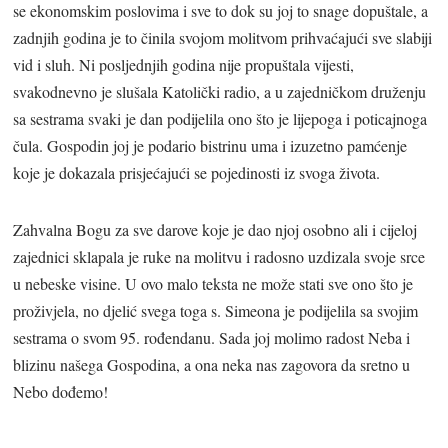
se ekonomskim poslovima i sve to dok su joj to snage dopuštale, a
zadnjih godina je to činila svojom molitvom prihvaćajući sve slabiji
vid i sluh. Ni posljednjih godina nije propuštala vijesti,
svakodnevno je slušala Katolički radio, a u zajedničkom druženju
sa sestrama svaki je dan podijelila ono što je lijepoga i poticajnoga
čula. Gospodin joj je podario bistrinu uma i izuzetno pamćenje
koje je dokazala prisjećajući se pojedinosti iz svoga života.
Zahvalna Bogu za sve darove koje je dao njoj osobno ali i cijeloj
zajednici sklapala je ruke na molitvu i radosno uzdizala svoje srce
u nebeske visine. U ovo malo teksta ne može stati sve ono što je
proživjela, no djelić svega toga s. Simeona je podijelila sa svojim
sestrama o svom 95. rođendanu. Sada joj molimo radost Neba i
blizinu našega Gospodina, a ona neka nas zagovora da sretno u
Nebo dođemo!