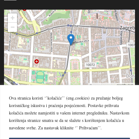
+
−
©
OpenStreetMap
contributors
Ova stranica koristi ‘’kolačiće’’ (eng.cookies) za pružanje boljeg
korisničkog iskustva i praćenja posjećenosti. Postavke prihvata
kolačića možete namjestiti u vašem internet pregledniku. Nastavkom
korištenja stranice smatra se da se slažete s korištenjem kolačića u
© PROVINCIJA BEZGRJEŠNOG ZAČEĆA BDM -
navedene svrhe. Za nastavak kliknite ‘’ Prihvaćam’’.
ZAGREB