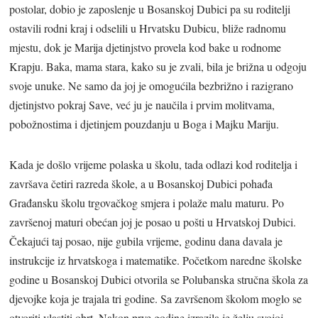
postolar, dobio je zaposlenje u Bosanskoj Dubici pa su roditelji
ostavili rodni kraj i odselili u Hrvatsku Dubicu, bliže radnomu
mjestu, dok je Marija djetinjstvo provela kod bake u rodnome
Krapju. Baka, mama stara, kako su je zvali, bila je brižna u odgoju
svoje unuke. Ne samo da joj je omogućila bezbrižno i razigrano
djetinjstvo pokraj Save, već ju je naučila i prvim molitvama,
pobožnostima i djetinjem pouzdanju u Boga i Majku Mariju.
Kada je došlo vrijeme polaska u školu, tada odlazi kod roditelja i
završava četiri razreda škole, a u Bosanskoj Dubici pohađa
Građansku školu trgovačkog smjera i polaže malu maturu. Po
završenoj maturi obećan joj je posao u pošti u Hrvatskoj Dubici.
Čekajući taj posao, nije gubila vrijeme, godinu dana davala je
instrukcije iz hrvatskoga i matematike. Početkom naredne školske
godine u Bosanskoj Dubici otvorila se Polubanska stručna škola za
djevojke koja je trajala tri godine. Sa završenom školom moglo se
otvoriti vlastiti obrt. Nakon prve godine izrazila je želju svojoj