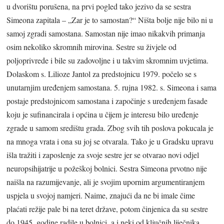
u dvorištu porušena, na prvi pogled tako jezivo da se sestra
Simeona zapitala – „Zar je to samostan?“ Ništa bolje nije bilo ni u
samoj zgradi samostana. Samostan nije imao nikakvih primanja
osim nekoliko skromnih mirovina. Sestre su živjele od
poljoprivrede i bile su zadovoljne i u takvim skromnim uvjetima.
Dolaskom s. Lilioze Jantol za predstojnicu 1979. počelo se s
unutarnjim uređenjem samostana. 5. rujna 1982. s. Simeona i sama
postaje predstojnicom samostana i započinje s uređenjem fasade
koju je sufinancirala i općina u čijem je interesu bilo uređenje
zgrade u samom središtu grada. Zbog svih tih poslova pokucala je
na mnoga vrata i ona su joj se otvarala. Tako je u Gradsku upravu
išla tražiti i zaposlenje za svoje sestre jer se otvarao novi odjel
neuropsihijatrije u požeškoj bolnici. Sestra Simeona prvotno nije
naišla na razumijevanje, ali je svojim upornim argumentiranjem
uspjela u svojoj namjeri. Naime, znajući da ne bi imale čime
plaćati režije pale bi na teret države, potom činjenica da su sestre
do 1945. godine radile u bolnici, a i neki od ključnih liječnika