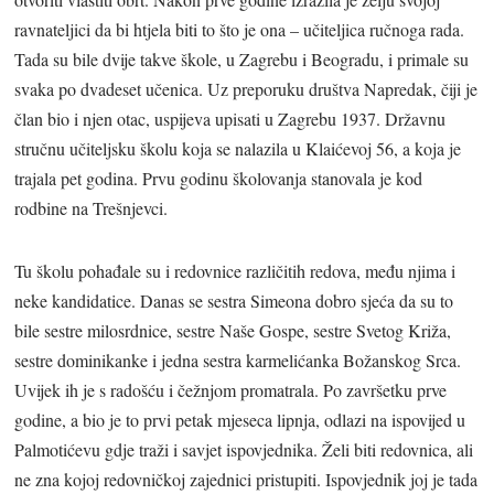
ravnateljici da bi htjela biti to što je ona – učiteljica ručnoga rada.
Tada su bile dvije takve škole, u Zagrebu i Beogradu, i primale su
svaka po dvadeset učenica. Uz preporuku društva Napredak, čiji je
član bio i njen otac, uspijeva upisati u Zagrebu 1937. Državnu
stručnu učiteljsku školu koja se nalazila u Klaićevoj 56, a koja je
trajala pet godina. Prvu godinu školovanja stanovala je kod
rodbine na Trešnjevci.
Tu školu pohađale su i redovnice različitih redova, među njima i
neke kandidatice. Danas se sestra Simeona dobro sjeća da su to
bile sestre milosrdnice, sestre Naše Gospe, sestre Svetog Križa,
sestre dominikanke i jedna sestra karmelićanka Božanskog Srca.
Uvijek ih je s radošću i čežnjom promatrala. Po završetku prve
godine, a bio je to prvi petak mjeseca lipnja, odlazi na ispovijed u
Palmotićevu gdje traži i savjet ispovjednika. Želi biti redovnica, ali
ne zna kojoj redovničkoj zajednici pristupiti. Ispovjednik joj je tada