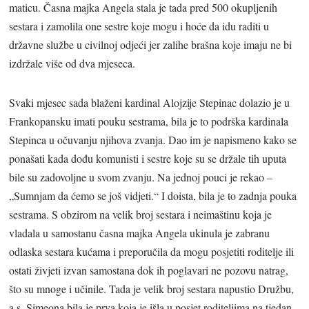
maticu. Časna majka Angela stala je tada pred 500 okupljenih
sestara i zamolila one sestre koje mogu i hoće da idu raditi u
državne službe u civilnoj odjeći jer zalihe brašna koje imaju ne bi
izdržale više od dva mjeseca.
Svaki mjesec sada blaženi kardinal Alojzije Stepinac dolazio je u
Frankopansku imati pouku sestrama, bila je to podrška kardinala
Stepinca u očuvanju njihova zvanja. Dao im je napismeno kako se
ponašati kada dođu komunisti i sestre koje su se držale tih uputa
bile su zadovoljne u svom zvanju. Na jednoj pouci je rekao –
„Sumnjam da ćemo se još vidjeti.“ I doista, bila je to zadnja pouka
sestrama. S obzirom na velik broj sestara i neimaštinu koja je
vladala u samostanu časna majka Angela ukinula je zabranu
odlaska sestara kućama i preporučila da mogu posjetiti roditelje ili
ostati živjeti izvan samostana dok ih poglavari ne pozovu natrag,
što su mnoge i učinile. Tada je velik broj sestara napustio Družbu,
a s. Simeona bila je prva koja je išla u posjet roditeljima na tjedan