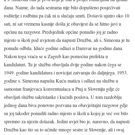
dana. Naime, do tada sestrama nije bilo dopušteno posjećivati
roditelje i rodbinu pa čak ni u slučaju smrti. Došavši ujutro oko 10
sati, ni sat vremena kasnije došla je obavijest da se hitno javi u
općinu na razgovor. Predsjednik općine ponudio joj je radno
mjesto u školi pod uvjetom da napusti Družbu, ali s. Simeona je tu
ponudu odbila. Iduće godine odlazi u Daruvar na godinu dana.
Nakon toga vraća se u Zagreb kao pomoćna prefekta u
kandidaturi. Tu je službu obavljala dvije godine nakon čega se
1949. godine kandidatura i novicijat zatvaraju do daljnjega. 1953.
godine s. Simeona napušta Kuću maticu i odlazi na službu u
samostan franjevaca konventualaca u Ptuj u Sloveniju gdje će
obavljati službu sakristanke i kućnih poslova. U tom razdoblju
jednog dana biva ponovno pozvana na obavještajni razgovor gdje
su joj također ponudili radno mjesto u školi u kojoj je već sve bilo
spremno za njezin dolazak. Jedini uvjet bio je, naravno, da napusti
Družbu kao što su to učinile mnoge sestre iz Slovenije, ali i ovaj