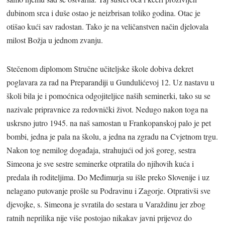
dubinom srca i duše ostao je neizbrisan toliko godina. Otac je
otišao kući sav radostan. Tako je na veličanstven način djelovala
milost Božja u jednom zvanju.
Stečenom diplomom Stručne učiteljske škole dobiva dekret
poglavara za rad na Preparandiji u Gundulićevoj 12. Uz nastavu u
školi bila je i pomoćnica odgojiteljice naših seminerki, tako su se
nazivale pripravnice za redovnički život. Nedugo nakon toga na
uskrsno jutro 1945. na naš samostan u Frankopanskoj palo je pet
bombi, jedna je pala na školu, a jedna na zgradu na Cvjetnom trgu.
Nakon tog nemilog događaja, strahujući od još goreg, sestra
Simeona je sve sestre seminerke otpratila do njihovih kuća i
predala ih roditeljima. Do Međimurja su išle preko Slovenije i uz
nelagano putovanje prošle su Podravinu i Zagorje. Otprativši sve
djevojke, s. Simeona je svratila do sestara u Varaždinu jer zbog
ratnih neprilika nije više postojao nikakav javni prijevoz do