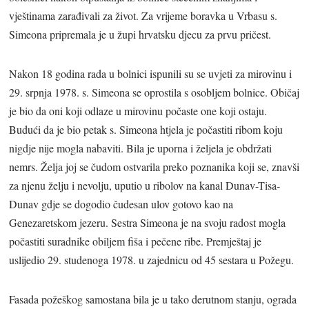
vještinama zarađivali za život. Za vrijeme boravka u Vrbasu s.
Simeona pripremala je u župi hrvatsku djecu za prvu pričest.
Nakon 18 godina rada u bolnici ispunili su se uvjeti za mirovinu i
29. srpnja 1978. s. Simeona se oprostila s osobljem bolnice. Običaj
je bio da oni koji odlaze u mirovinu počaste one koji ostaju.
Budući da je bio petak s. Simeona htjela je počastiti ribom koju
nigdje nije mogla nabaviti. Bila je uporna i željela je obdržati
nemrs. Želja joj se čudom ostvarila preko poznanika koji se, znavši
za njenu želju i nevolju, uputio u ribolov na kanal Dunav-Tisa-
Dunav gdje se dogodio čudesan ulov gotovo kao na
Genezaretskom jezeru. Sestra Simeona je na svoju radost mogla
počastiti suradnike obiljem fiša i pečene ribe. Premještaj je
uslijedio 29. studenoga 1978. u zajednicu od 45 sestara u Požegu.
Fasada požeškog samostana bila je u tako derutnom stanju, ograda