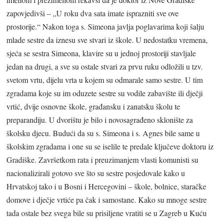
zapovjedivši – „U roku dva sata imate isprazniti sve ove
prostorije.“ Nakon toga s. Simeona javlja poglavarima koji šalju
mlade sestre da iznesu sve stvari iz škole. U nedostatku vremena,
sjeća se sestra Simeona, klavire su u jednoj prostoriji stavljale
jedan na drugi, a sve su ostale stvari za prvu ruku odložili u tzv.
svetom vrtu, dijelu vrta u kojem su odmarale samo sestre. U tim
zgradama koje su im oduzete sestre su vodile zabavište ili dječji
vrtić, dvije osnovne škole, građansku i zanatsku školu te
preparandiju. U dvorištu je bilo i novosagrađeno sklonište za
školsku djecu. Budući da su s. Simeona i s. Agnes bile same u
školskim zgradama i one su se iselile te predale ključeve doktoru iz
Gradiške. Završetkom rata i preuzimanjem vlasti komunisti su
nacionalizirali gotovo sve što su sestre posjedovale kako u
Hrvatskoj tako i u Bosni i Hercegovini – škole, bolnice, staračke
domove i dječje vrtiće pa čak i samostane. Kako su mnoge sestre
tada ostale bez svega bile su prisiljene vratiti se u Zagreb u Kuću