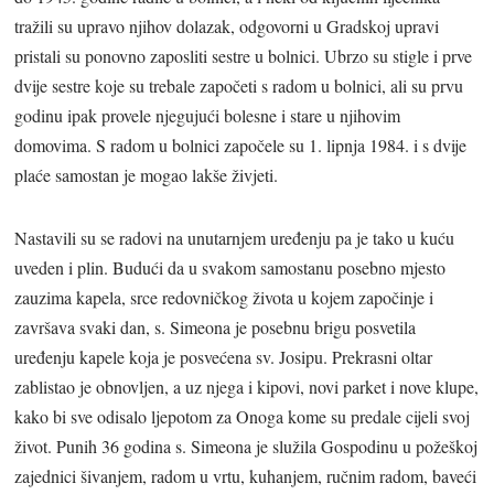
tražili su upravo njihov dolazak, odgovorni u Gradskoj upravi
pristali su ponovno zaposliti sestre u bolnici. Ubrzo su stigle i prve
dvije sestre koje su trebale započeti s radom u bolnici, ali su prvu
godinu ipak provele njegujući bolesne i stare u njihovim
domovima. S radom u bolnici započele su 1. lipnja 1984. i s dvije
plaće samostan je mogao lakše živjeti.
Nastavili su se radovi na unutarnjem uređenju pa je tako u kuću
uveden i plin. Budući da u svakom samostanu posebno mjesto
zauzima kapela, srce redovničkog života u kojem započinje i
završava svaki dan, s. Simeona je posebnu brigu posvetila
uređenju kapele koja je posvećena sv. Josipu. Prekrasni oltar
zablistao je obnovljen, a uz njega i kipovi, novi parket i nove klupe,
kako bi sve odisalo ljepotom za Onoga kome su predale cijeli svoj
život. Punih 36 godina s. Simeona je služila Gospodinu u požeškoj
zajednici šivanjem, radom u vrtu, kuhanjem, ručnim radom, baveći