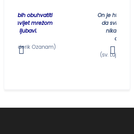
io bih obuhvatiti
On je htio biti na Ze
eli svijet mrežom
da svi ljudi ne bu
ljubavi.
nikada od Njega
odijeljeni.
 Frederik Ozanam)
(sv. Lujza de Marill