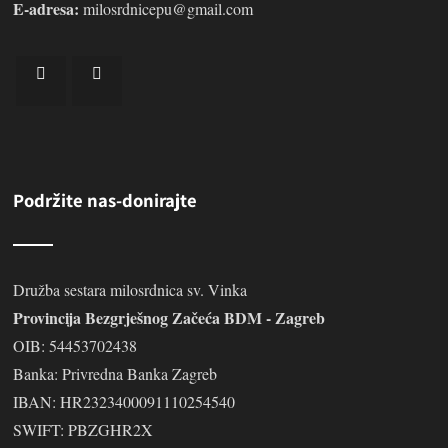
E-adresa:
milosrdnicepu@gmail.com
Podržite nas-donirajte
Družba sestara milosrdnica sv. Vinka
Provincija Bezgrješnog Začeća BDM - Zagreb
OIB: 54453702438
Banka: Privredna Banka Zagreb
IBAN: HR2323400091110254540
SWIFT: PBZGHR2X