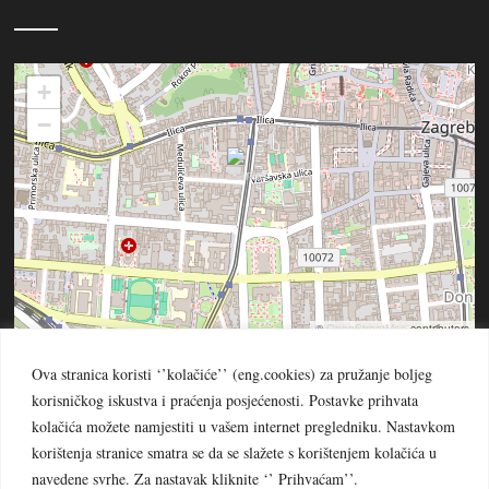
+
−
©
OpenStreetMap
contributors
Ova stranica koristi ‘’kolačiće’’ (eng.cookies) za pružanje boljeg
korisničkog iskustva i praćenja posjećenosti. Postavke prihvata
kolačića možete namjestiti u vašem internet pregledniku. Nastavkom
korištenja stranice smatra se da se slažete s korištenjem kolačića u
© PROVINCIJA BEZGRJEŠNOG ZAČEĆA BDM -
navedene svrhe. Za nastavak kliknite ‘’ Prihvaćam’’.