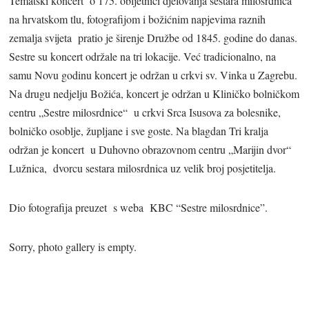
Tematski koncert o 175. obljetnici djelovanja sestara milosrdnica
na hrvatskom tlu, fotografijom i božićnim napjevima raznih
zemalja svijeta pratio je širenje Družbe od 1845. godine do danas.
Sestre su koncert održale na tri lokacije. Već tradicionalno, na
samu Novu godinu koncert je održan u crkvi sv. Vinka u Zagrebu.
Na drugu nedjelju Božića, koncert je održan u Kliničko bolničkom
centru „Sestre milosrdnice“ u crkvi Srca Isusova za bolesnike,
bolničko osoblje, župljane i sve goste. Na blagdan Tri kralja
održan je koncert u Duhovno obrazovnom centru „Marijin dvor“
Lužnica, dvorcu sestara milosrdnica uz velik broj posjetitelja.
Dio fotografija preuzet s weba KBC “Sestre milosrdnice”.
Sorry, photo gallery is empty.