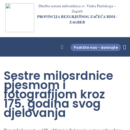
Družba sestara milosrdnica sv. Vinka Paulskoga –
Zagreb
PROVINCIJA BEZGRJEŠNOG ZAČEĆA BDM -
ZAGREB
Podržite nas - donirajte
LjekarnaCroatia.com
Sestre milosrdnice
pjesmom i
fotografijom kroz
175. godina svog
djelovanja