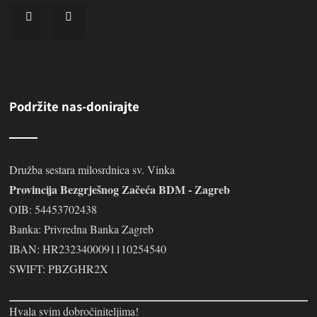
Podržite nas-donirajte
Družba sestara milosrdnica sv. Vinka
Provincija Bezgrješnog Začeća BDM - Zagreb
OIB: 54453702438
Banka: Privredna Banka Zagreb
IBAN: HR2323400091110254540
SWIFT: PBZGHR2X
Hvala svim dobročiniteljima!