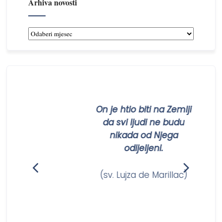
Arhiva novosti
ti
On je htio biti na Zemlji
om
da svi ljudi ne budu
nikada od Njega
odijeljeni.
am)
(sv. Lujza de Marillac)