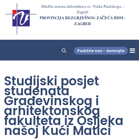
Družba sestara milosrdnica sv. Vinka Paulskoga –
Zagreb
PROVINCIJA BEZGRJEŠNOG ZAČEĆA BDM -
ZAGREB
Podržite nas - donirajte
LjekarnaCroatia.com
Studijski posjet
studenata
Građevinskog i
arhitektonskog
fakulteta iz Osijeka
našoj Kući Matici