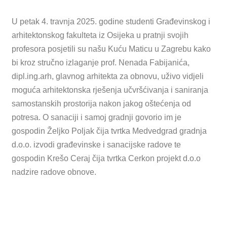
U petak 4. travnja 2025. godine studenti Građevinskog i
arhitektonskog fakulteta iz Osijeka u pratnji svojih
profesora posjetili su našu Kuću Maticu u Zagrebu kako
bi kroz stručno izlaganje prof. Nenada Fabijanića,
dipl.ing.arh, glavnog arhitekta za obnovu, uživo vidjeli
moguća arhitektonska rješenja učvršćivanja i saniranja
samostanskih prostorija nakon jakog oštećenja od
potresa. O sanaciji i samoj gradnji govorio im je
gospodin Željko Poljak čija tvrtka Medvedgrad gradnja
d.o.o. izvodi građevinske i sanacijske radove te
gospodin Krešo Ceraj čija tvrtka Cerkon projekt d.o.o
nadzire radove obnove.