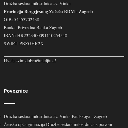
Družba sestara milosrdnica sv. Vinka
Provincija Bezgrješnog Začeća BDM - Zagreb
OIB: 54453702438
Banka: Privredna Banka Zagreb
IBAN: HR2323400091110254540
SWIFT: PBZGHR2X
Hvala svim dobročiniteljima!
Poveznice
Družba sestara milosrdnica sv. Vinka Paulskoga - Zagreb
Ženska opća gimnazija Družbe sestara milosrdnica s pravom