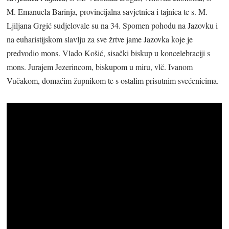
M. Emanuela Barinja, provincijalna savjetnica i tajnica te s. M.
Ljiljana Grgić sudjelovale su na 34. Spomen pohodu na Jazovku i
na euharistijskom slavlju za sve žrtve jame Jazovka koje je
predvodio mons. Vlado Košić, sisački biskup u koncelebraciji s
mons. Jurajem Jezerincom, biskupom u miru, vlč. Ivanom
Vučakom, domaćim župnikom te s ostalim prisutnim svećenicima.