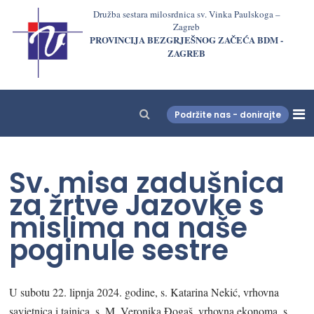
Družba sestara milosrdnica sv. Vinka Paulskoga –
Zagreb
PROVINCIJA BEZGRJEŠNOG ZAČEĆA BDM -
ZAGREB
Podržite nas - donirajte
LjekarnaCroatia.com
Sv. misa zadušnica
za žrtve Jazovke s
mislima na naše
poginule sestre
U subotu 22. lipnja 2024. godine, s. Katarina Nekić, vrhovna
savjetnica i tajnica, s. M. Veronika Đogaš, vrhovna ekonoma, s.