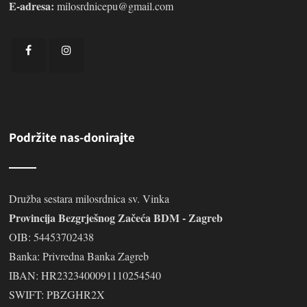
E-adresa:
milosrdnicepu@gmail.com
Podržite nas-donirajte
Družba sestara milosrdnica sv. Vinka
Provincija Bezgrješnog Začeća BDM - Zagreb
OIB: 54453702438
Banka: Privredna Banka Zagreb
IBAN: HR2323400091110254540
SWIFT: PBZGHR2X