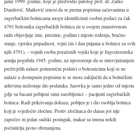
jame 1999. godine, koje je predvodio patolog prof. dr. Žarko
Danilović. Matković iznosi da se prema popisima sačuvanima u
zagrebačkim bolnicama mogu identificirati osobni podaci za čak
4791 bolesnika zagrebačkih bolnica (te u svojem znanstvenom
radu objavljuje ime, prezime, godinu i mjesto rođenja, bračno
stanje, vjersku pripadnost, vojni čin i dan prijama u bolnicu za svih
njih 4791), – vojnih osoba poraženih vojski koje je Jugoslavenska
armija pogubila 1945. godine, uz upozorenje da se intervjuiranjem
preživjelih nalaze poimenični podatci o bolesnicima koji se ne
nalaze u dostupnim popisima te se mora zaključiti da u bolničkim
arhivima nedostaje dio podataka. Jazovka je samo jedno od mjesta
gdje su bacani pobijeni ratni zarobljenici – pacijenti zagrebačkih
bolnica. Radi prikrivanja dokaza, pobijen je i dio osoblja bolnica
koji je svjedočio zločinu. Protiv zločinaca do danas još nije
započeo ni jedan sudski postupak, makar su imena nekih
počinitelja javno obznanjena.