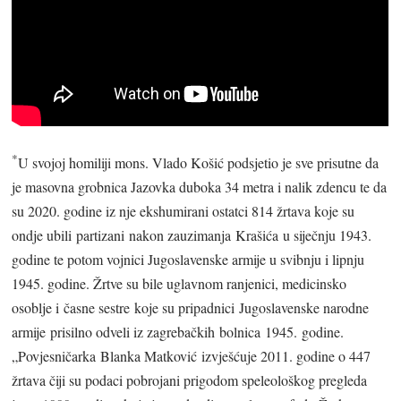
*
U svojoj homiliji mons. Vlado Košić podsjetio je sve prisutne da
je masovna grobnica Jazovka duboka 34 metra i nalik zdencu te da
su 2020. godine iz nje ekshumirani ostatci 814 žrtava koje su
ondje ubili partizani nakon zauzimanja Krašića u siječnju 1943.
godine te potom vojnici Jugoslavenske armije u svibnju i lipnju
1945. godine. Žrtve su bile uglavnom ranjenici, medicinsko
osoblje i časne sestre koje su pripadnici Jugoslavenske narodne
armije prisilno odveli iz zagrebačkih bolnica 1945. godine.
„Povjesničarka Blanka Matković izvješćuje 2011. godine o 447
žrtava čiji su podaci pobrojani prigodom speleološkog pregleda