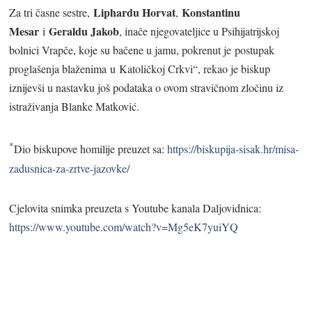
Liphardu Horvat
Konstantinu
Za tri časne sestre,
,
Mesar
Geraldu Jakob
i
, inače njegovateljice u Psihijatrijskoj
bolnici Vrapče, koje su bačene u jamu, pokrenut je postupak
proglašenja blaženima u Katoličkoj Crkvi“, rekao je biskup
iznijevši u nastavku još podataka o ovom stravičnom zločinu iz
istraživanja Blanke Matković.
*
Dio biskupove homilije preuzet sa:
https://biskupija-sisak.hr/misa-
zadusnica-za-zrtve-jazovke/
Cjelovita snimka preuzeta s Youtube kanala Daljovidnica:
https://www.youtube.com/watch?v=Mg5eK7yuiYQ