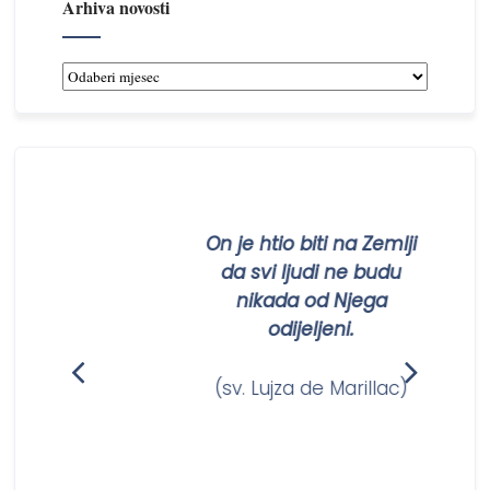
Arhiva novosti
Arhiva
novosti
ti
On je htio biti na Zemlji
om
da svi ljudi ne budu
nikada od Njega
odijeljeni.
am)
(sv. Lujza de Marillac)