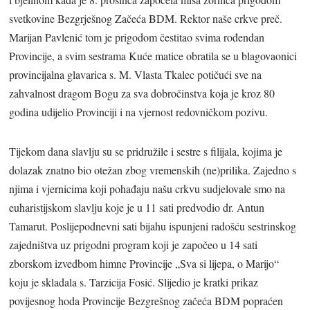
svetkovine Bezgrješnog Začeća BDM. Rektor naše crkve preč.
Marijan Pavlenić tom je prigodom čestitao svima rođendan
Provincije, a svim sestrama Kuće matice obratila se u blagovaonici
provincijalna glavarica s. M. Vlasta Tkalec potičući sve na
zahvalnost dragom Bogu za sva dobročinstva koja je kroz 80
godina udijelio Provinciji i na vjernost redovničkom pozivu.
Tijekom dana slavlju su se pridružile i sestre s filijala, kojima je
dolazak znatno bio otežan zbog vremenskih (ne)prilika. Zajedno s
njima i vjernicima koji pohađaju našu crkvu sudjelovale smo na
euharistijskom slavlju koje je u 11 sati predvodio dr. Antun
Tamarut. Poslijepodnevni sati bijahu ispunjeni radošću sestrinskog
zajedništva uz prigodni program koji je započeo u 14 sati
zborskom izvedbom himne Provincije „Sva si lijepa, o Marijo“
koju je skladala s. Tarzicija Fosić. Slijedio je kratki prikaz
povijesnog hoda Provincije Bezgrešnog začeća BDM popraćen