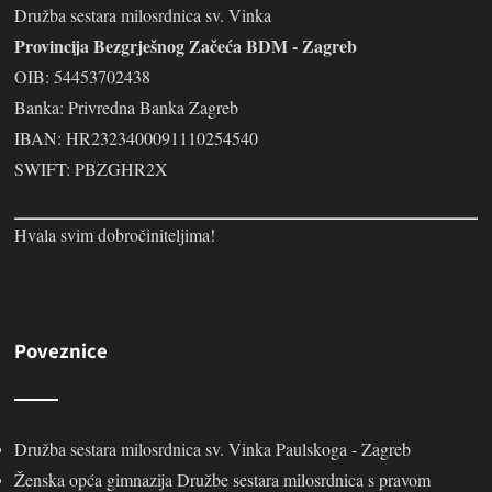
Družba sestara milosrdnica sv. Vinka
Provincija Bezgrješnog Začeća BDM - Zagreb
OIB: 54453702438
Banka: Privredna Banka Zagreb
IBAN: HR2323400091110254540
SWIFT: PBZGHR2X
Hvala svim dobročiniteljima!
Poveznice
Družba sestara milosrdnica sv. Vinka Paulskoga - Zagreb
Ženska opća gimnazija Družbe sestara milosrdnica s pravom