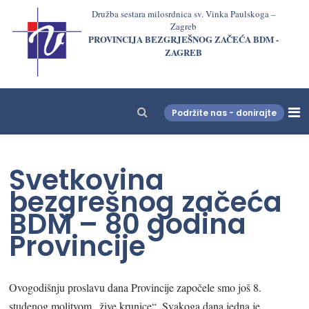
Družba sestara milosrdnica sv. Vinka Paulskoga –
Zagreb
PROVINCIJA BEZGRJEŠNOG ZAČEĆA BDM -
ZAGREB
Podržite nas - donirajte
LjekarnaCroatia.com
Svetkovina
bezgrešnog začeća
BDM – 80 godina
Provincije
Ovogodišnju proslavu dana Provincije započele smo još 8.
studenog molitvom „žive krunice“. Svakoga dana jedna je