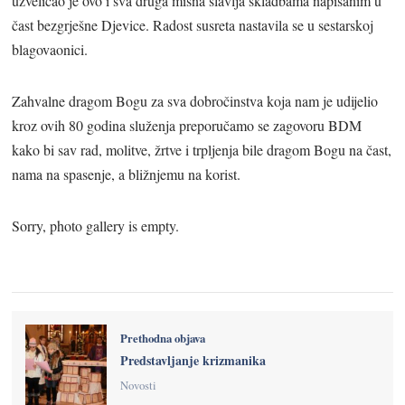
uzveličao je ovo i sva druga misna slavlja skladbama napisanim u
čast bezgrješne Djevice. Radost susreta nastavila se u sestarskoj
blagovaonici.
Zahvalne dragom Bogu za sva dobročinstva koja nam je udijelio
kroz ovih 80 godina služenja preporučamo se zagovoru BDM
kako bi sav rad, molitve, žrtve i trpljenja bile dragom Bogu na čast,
nama na spasenje, a bližnjemu na korist.
Sorry, photo gallery is empty.
Prethodna objava
Predstavljanje krizmanika
Novosti