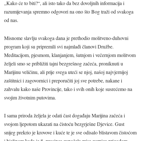
„Kako će to biti?“, ali isto tako da bez dovoljnih informacija i
razumijevanja spremno odgovori na ono što Bog traži od svakoga
od nas.
Misnome slavlju svakoga dana je prethodio molitveno-duhovni
program koji su pripremili svi najmlađi članovi Družbe.
Meditacijom, pjesmom, klanjanjem, šutnjom i večernjom molitvom
željeli smo se približiti tajni bezgrešnog začeća, proniknuti u
Marijinu veličinu, ali prije svega uteći se njoj, našoj najvjernijoj
zaštitnici i zagovornici i preporučiti joj sve potrebe, nakane i
zahvalu kako naše Provincije, tako i svih onih koje susrećemo na
svojim životnim putovima.
I sama priroda željela je odati čast događaju Marijina začeća i
svojom ljepotom ukazati na čistoću bezgrješne Djevice. Gust
snijeg prekrio je krovove i kuće te je sve odisalo blistavom čistoćom
i bjelinom kada je 8. prosinca započela misa zornica prigodom