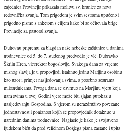
zajednica Provincije prikazala molitvu sv. krunice za nova
redovnička zvanja. Tom prigodom je svim sestrama upućeno i
prigodno pismo s anketom s ciljem kako bi se očitovala brige
Provincije za pastoral zvanja.
Duhovnu pripremu za blagdan naše nebeske zaštitnice u danima
trodnevnice od 5. do 7. studenog predvodio je vlč. Dubravko
Škrlin Hren, vicerektor bogoslovije. Svakoga dana za vrijeme
misnog slavlja je u propovijedi istaknuo jednu Marijinu osobinu
kao uzor i primjer nasljedovanja svima, a posebno sestrama
milosrdnicama. Prvoga dana se osvrnuo na Marijinu vjeru koja
nam svima u ovoj Godini vjere može biti sjajan putokaz u
nasljedovanju Gospodina. S vjerom su nerazdruživo povezane
jednostavnost i poniznost kojih se propovjednik dotaknuo u
narednim danima trodnevnice. Naglasio je kako je svojstveno
ljudskom biću da pred veličinom Božjega plana zastane i upita