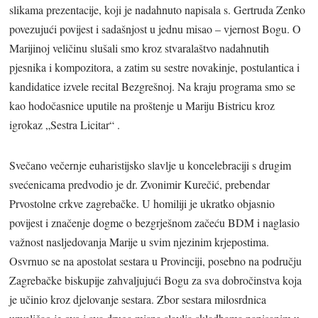
slikama prezentacije, koji je nadahnuto napisala s. Gertruda Zenko
povezujući povijest i sadašnjost u jednu misao – vjernost Bogu. O
Marijinoj veličinu slušali smo kroz stvaralaštvo nadahnutih
pjesnika i kompozitora, a zatim su sestre novakinje, postulantica i
kandidatice izvele recital Bezgrešnoj. Na kraju programa smo se
kao hodočasnice uputile na proštenje u Mariju Bistricu kroz
igrokaz „Sestra Licitar“ .
Svečano večernje euharistijsko slavlje u koncelebraciji s drugim
svećenicama predvodio je dr. Zvonimir Kurečić, prebendar
Prvostolne crkve zagrebačke. U homiliji je ukratko objasnio
povijest i značenje dogme o bezgrješnom začeću BDM i naglasio
važnost nasljedovanja Marije u svim njezinim krjepostima.
Osvrnuo se na apostolat sestara u Provinciji, posebno na području
Zagrebačke biskupije zahvaljujući Bogu za sva dobročinstva koja
je učinio kroz djelovanje sestara. Zbor sestara milosrdnica