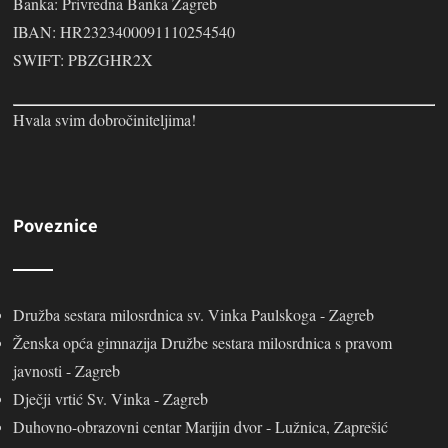
Banka: Privredna Banka Zagreb
IBAN: HR2323400091110254540
SWIFT: PBZGHR2X
Hvala svim dobročiniteljima!
Poveznice
Družba sestara milosrdnica sv. Vinka Paulskoga - Zagreb
Ženska opća gimnazija Družbe sestara milosrdnica s pravom
javnosti - Zagreb
Dječji vrtić Sv. Vinka - Zagreb
Duhovno-obrazovni centar Marijin dvor - Lužnica, Zaprešić