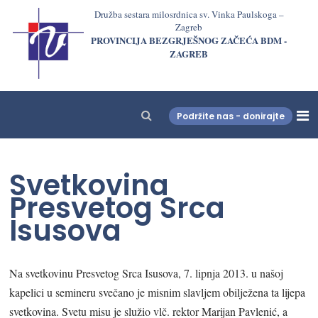
Družba sestara milosrdnica sv. Vinka Paulskoga –
Zagreb
PROVINCIJA BEZGRJEŠNOG ZAČEĆA BDM -
ZAGREB
Podržite nas - donirajte
LjekarnaCroatia.com
Svetkovina
Presvetog Srca
Isusova
Na svetkovinu Presvetog Srca Isusova, 7. lipnja 2013. u našoj
kapelici u semineru svečano je misnim slavljem obilježena ta lijepa
svetkovina. Svetu misu je služio vlč. rektor Marijan Pavlenić, a