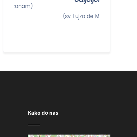
 Ozanam)
(sv. Lujza de Marillac)
Kako do nas