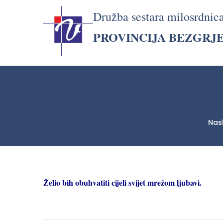
Družba sestara milosrdnic
PROVINCIJA BEZGRJ
Nas
LjekarnaCroatia.com
Želio bih obuhvatiti cijeli svijet mrežom ljubavi.