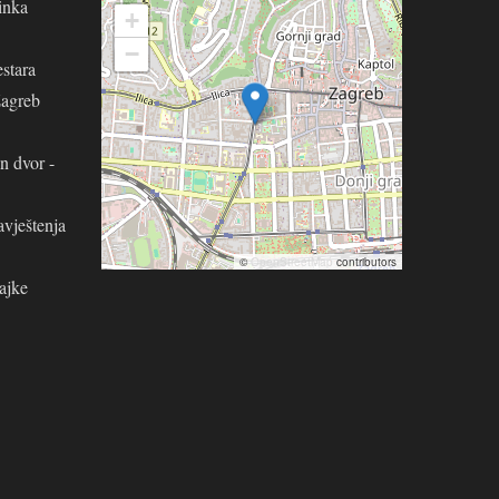
inka
+
−
stara
Zagreb
n dvor -
avještenja
©
OpenStreetMap
contributors
ajke