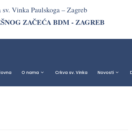
a sv. Vinka Paulskoga – Zagreb
EŠNOG ZAČEĆA BDM - ZAGREB
lovna
O nama
Crkva sv. Vinka
Novosti
D