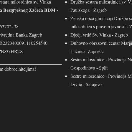
stara milosrdnica sv. Vinka
Družba sestara milosrdnica sv. V
ja Bezgrješnog Začeća BDM -
Paulskoga - Zagreb
Ženska opća gimnazija Družbe se
453702438
milosrdnica s pravom javnosti - 
rivredna Banka Zagreb
Dječji vrtić Sv. Vinka - Zagreb
R2323400091110254540
Duhovno-obrazovni centar Mariji
 PBZGHR2X
Lužnica, Zaprešić
Sestre milosrdnice - Provincija N
Gospodinova - Split
m dobročiniteljima!
Sestre milosrdnice - Provincija M
Divne - Sarajevo