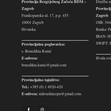
Provincija Bezgrješnog Začeća BDM –
Družba se
Zagreb
Provinci
Zagreb
Frankopanska ul. 17, p.p. 455
10001 Zagreb
OIB: 54
Hrvatska
Banka: P
IBAN: H
SWIFT:
Provincijalna poglavarica:
s. Benedikta Kunić
E-adresa:
Hvala svi
benedikta.kunic@gmail.com
Provincijalno tajništvo:
Tel.:
+385 (0) 1 4920-420
E-adresa:
milosrdnicepu@gmail.com