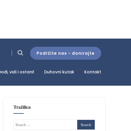
Podržite nas - donirajte
ođi, vidi i ostani!
Duhovni kutak
Kontakt
Tražilica