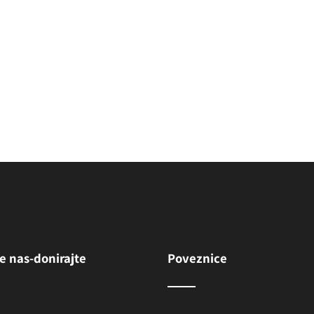
(bl. Frederik
(sv. Vinko Paulski)
e nas-donirajte
Poveznice