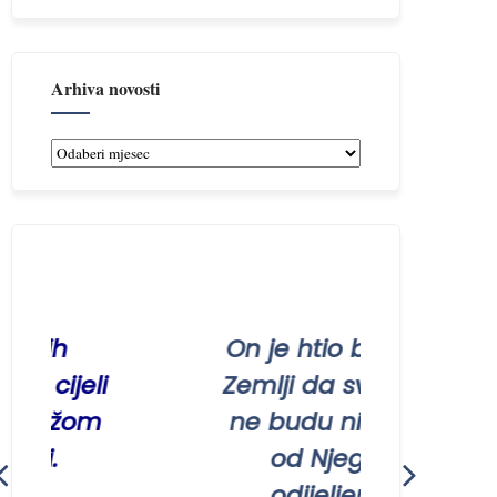
Arhiva novosti
Arhiva
novosti
bih
On je htio biti na
 cijeli
Zemlji da svi ljudi
režom
ne budu nikada
i.
od Njega
odijeljeni.