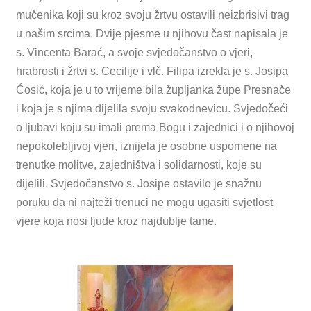
mučenika koji su kroz svoju žrtvu ostavili neizbrisivi trag
u našim srcima. Dvije pjesme u njihovu čast napisala je
s. Vincenta Barać, a svoje svjedočanstvo o vjeri,
hrabrosti i žrtvi s. Cecilije i vlč. Filipa izrekla je s. Josipa
Ćosić, koja je u to vrijeme bila župljanka župe Presnače
i koja je s njima dijelila svoju svakodnevicu. Svjedočeći
o ljubavi koju su imali prema Bogu i zajednici i o njihovoj
nepokolebljivoj vjeri, iznijela je osobne uspomene na
trenutke molitve, zajedništva i solidarnosti, koje su
dijelili. Svjedočanstvo s. Josipe ostavilo je snažnu
poruku da ni najteži trenuci ne mogu ugasiti svjetlost
vjere koja nosi ljude kroz najdublje tame.