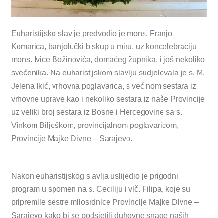
Euharistijsko slavlje predvodio je mons. Franjo
Komarica, banjolučki biskup u miru, uz koncelebraciju
mons. Ivice Božinovića, domaćeg župnika, i još nekoliko
svećenika. Na euharistijskom slavlju sudjelovala je s. M.
Jelena Ikić, vrhovna poglavarica, s većinom sestara iz
vrhovne uprave kao i nekoliko sestara iz naše Provincije
uz veliki broj sestara iz Bosne i Hercegovine sa s.
Vinkom Bilješkom, provincijalnom poglavaricom,
Provincije Majke Divne – Sarajevo.
Nakon euharistijskog slavlja uslijedio je prigodni
program u spomen na s. Ceciliju i vlč. Filipa, koje su
pripremile sestre milosrdnice Provincije Majke Divne –
Sarajevo kako bi se podsjetili duhovne snage naših