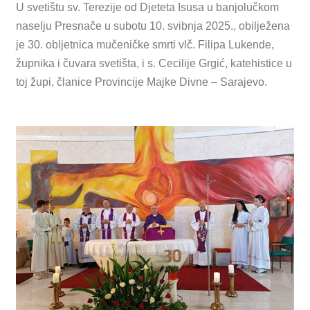
U svetištu sv. Terezije od Djeteta Isusa u banjolučkom
naselju Presnače u subotu 10. svibnja 2025., obilježena
je 30. obljetnica mučeničke smrti vlč. Filipa Lukende,
župnika i čuvara svetišta, i s. Cecilije Grgić, katehistice u
toj župi, članice Provincije Majke Divne – Sarajevo.