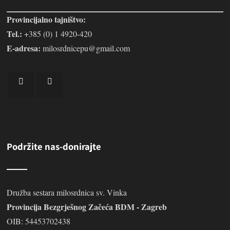
Provincijalno tajništvo:
Tel.:
+385 (0) 1 4920-420
E-adresa:
milosrdnicepu@gmail.com
Podržite nas-donirajte
Družba sestara milosrdnica sv. Vinka
Provincija Bezgrješnog Začeća BDM - Zagreb
OIB: 54453702438