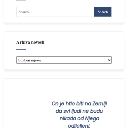
Arhiva novosti
Arhiva
novosti
ti
On je htio biti na Zemlji
om
da svi ljudi ne budu
nikada od Njega
odijeljeni.