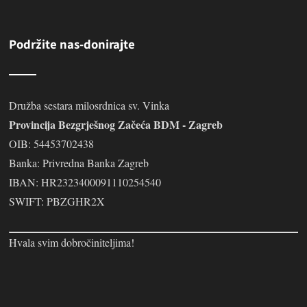
Podržite nas-donirajte
Družba sestara milosrdnica sv. Vinka
Provincija Bezgrješnog Začeća BDM - Zagreb
OIB: 54453702438
Banka: Privredna Banka Zagreb
IBAN: HR2323400091110254540
SWIFT: PBZGHR2X
Hvala svim dobročiniteljima!