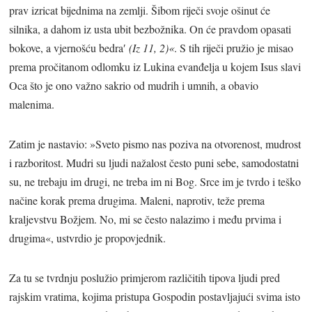
prav izricat bijednima na zemlji. Šibom riječi svoje ošinut će
silnika, a dahom iz usta ubit bezbožnika. On će pravdom opasati
bokove, a vjernošću bedra′
(Iz 11, 2)«
. S tih riječi pružio je misao
prema pročitanom odlomku iz Lukina evanđelja u kojem Isus slavi
Oca što je ono važno sakrio od mudrih i umnih, a obavio
malenima.
Zatim je nastavio: »Sveto pismo nas poziva na otvorenost, mudrost
i razboritost. Mudri su ljudi nažalost često puni sebe, samodostatni
su, ne trebaju im drugi, ne treba im ni Bog. Srce im je tvrdo i teško
načine korak prema drugima. Maleni, naprotiv, teže prema
kraljevstvu Božjem. No, mi se često nalazimo i među prvima i
drugima«, ustvrdio je propovjednik.
Za tu se tvrdnju poslužio primjerom različitih tipova ljudi pred
rajskim vratima, kojima pristupa Gospodin postavljajući svima isto