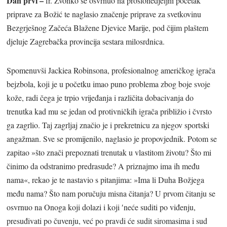
Dan prvi –
fr. Zvonko se osvrnuo na prošlonedjeljni početak
priprave za Božić te naglasio značenje priprave za svetkovinu
Bezgrješnog Začeća Blažene Djevice Marije, pod čijim plaštem
djeluje Zagrebačka provincija sestara milosrdnica.
Spomenuvši Jackiea Robinsona, profesionalnog američkog igrača
bejzbola, koji je u početku imao puno problema zbog boje svoje
kože, radi čega je trpio vrijeđanja i različita dobacivanja do
trenutka kad mu se jedan od protivničkih igrača približio i čvrsto
ga zagrlio. Taj zagrljaj značio je i prekretnicu za njegov sportski
angažman. Sve se promijenilo, naglasio je propovjednik. Potom se
zapitao »što znači prepoznati trenutak u vlastitom životu? Što mi
činimo da odstranimo predrasude? A priznajmo ima ih među
nama«, rekao je te nastavio s pitanjima: »Ima li Duha Božjega
među nama? Što nam poručuju misna čitanja? U prvom čitanju se
osvrnuo na Onoga koji dolazi i koji ′neće suditi po viđenju,
presuđivati po čuvenju, već po pravdi će sudit siromasima i sud