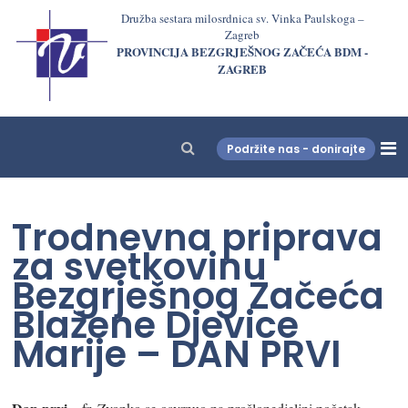
Družba sestara milosrdnica sv. Vinka Paulskoga –
Zagreb
PROVINCIJA BEZGRJEŠNOG ZAČEĆA BDM -
ZAGREB
Podržite nas - donirajte
LjekarnaCroatia.com
Trodnevna priprava
za svetkovinu
Bezgrješnog Začeća
Blažene Djevice
Marije – DAN PRVI