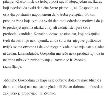
pitanje: »Zašto misle da trebaju poći raj? Pristupa jedan muškarac
koji svjedoči da svaki dan čita Sveto pismo…, ali Gospodin ga
ostavlja po strani s napomenom da to treba preispitati. Potom
pristupa žena koja tvrdi da svaki dan moli određene molitve i da je
to preduvjet njezina ulaska u raj, ali začuje iste riječi kao i
prethodni kandidat. Konačno, dolazi gostioničar, koji pokajnički
tvrdi da baš i nije neki vjernik, ali da su vrata njegove gostionice
uvijek svima otvorena i da kod njega nikada nitko nije ostao gladan
ni žedan. Iznenađujuće, Gospodin mu reče neka produži raj i da tu
ne treba nikakvih preispitivanja«, završio je fr. Zvonko
razmišljanje.
»Molimo Gospodina da kapi naše dobrote dotaknu naše bližnje i
da nitko pokraj nas ne ostane gladan ili žedan dobrote i milosrđa«,
zaključio je propovijed fr. Zvonko.