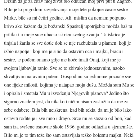
Držim da je za čitav moj život bio odlučan moj prvi put u Zagreb.
Bilo je to prigodom zavjetovanja moje tete pokojne časne sestre
Mirke, bile su mi četiri godine. Ali, mislim da nemam potpuno
krivo ako kažem da je božanski Spasitelj upotrijebio možda baš tu
priliku i u moje srce ubacio iskricu svetog zvanja. Ta iskrica je
tinjala i žarila se sve dotle dok se nije razbuktala u plamen, koji je
izbio napolje i koji me je silio da ostavim oca i majku, braću i
sestre, te pođem onamo gdje me hoće imati Onaj, koji me je
svojom ljubavlju ranio. Sve se to zbivalo jednostavnim, naoko
shvatljivim naravnim putem. Gospodinu su jedinome poznate sve
one rijeke milosti, kojima je natapao moju dušu. Možda sam Mu se
i opirala i smetala Mu u izvođenju Njegovih planova? Jedino što
sigurno znadem jest, da nikako i ničim nisam zaslužila da me za
sebe odabere. Bila bih neiskrena, kad bih rekla, da mi je bilo lako
ostaviti roditelje i sve milo i drago. Srce mi se stezalo od boli, kad
sam iza svršene osnovne škole 1936. godine odlazila u sjemenište.
Bilo mi je to tim teže što sam ostavljala teško bolesnu majku. Neki