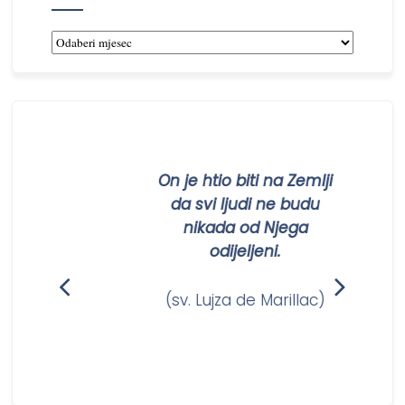
Arhiva
novosti
On je htio biti na Zemlji
m
da svi ljudi ne budu
nikada od Njega
odijeljeni.
m)
(sv. Lujza de Marillac)