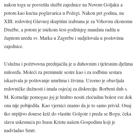
nakon toga se posvetila službi zajednice na Novom Goljaku a
potom kao kućna poglavarica u Požegi. Nakon pet godina, na
XIII. redovitoj Glavnoj skupštini izabrana je za Vrhovnu ekonomu
Družbe, a potom je istekom šest-godišnjeg mandata radila u
župnom uredu sv. Marka u Zagrebu i sudjelovala u poslovima
zajednice.
Uslužna i požrtvovna prednjačila je u duhovnim i tjelesnim djelima
milosrđa. Moleći za preminule sestre kao i za rodbinu sestara
iskazivala je poštovanje umrlima i živima. Uzorno je obavljala
redovničke dužnosti i imala osjećaj za diskreciju. Borbeni duh s.
M. Kornelije pomogao joj je hrabro nositi zloćudnu bolest sve dok
ona nije pobijedila. Kao vjernici znamo da je to samo privid. Onaj
tko strpljivo donese križ do vlastite Golgote i preda se Bogu, čeka
slavu uskrsnuća po Isusu Kristu našem Gospodinu koji je
nadvladao Smrt.