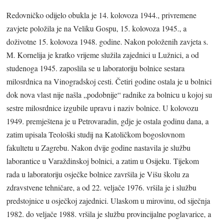
Redovničko odijelo obukla je 14. kolovoza 1944., privremene
zavjete položila je na Veliku Gospu, 15. kolovoza 1945., a
doživotne 15. kolovoza 1948. godine. Nakon položenih zavjeta s.
M. Kornelija je kratko vrijeme služila zajednici u Lužnici, a od
studenoga 1945. zaposlila se u laboratoriju bolnice sestara
milosrdnica na Vinogradskoj cesti. Četiri godine ostala je u bolnici
dok nova vlast nije našla „podobnije“ radnike za bolnicu u kojoj su
sestre milosrdnice izgubile upravu i naziv bolnice. U kolovozu
1949. premještena je u Petrovaradin, gdje je ostala godinu dana, a
zatim upisala Teološki studij na Katoličkom bogoslovnom
fakultetu u Zagrebu. Nakon dvije godine nastavila je službu
laborantice u Varaždinskoj bolnici, a zatim u Osijeku. Tijekom
rada u laboratoriju osječke bolnice završila je Višu školu za
zdravstvene tehničare, a od 22. veljače 1976. vršila je i službu
predstojnice u osječkoj zajednici. Ulaskom u mirovinu, od siječnja
1982. do veljače 1988. vršila je službu provincijalne poglavarice, a