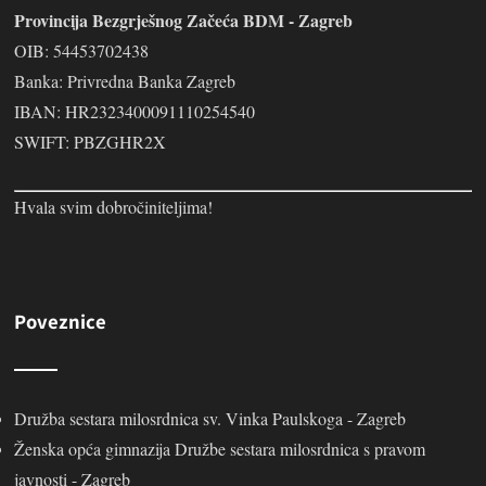
Provincija Bezgrješnog Začeća BDM - Zagreb
OIB: 54453702438
Banka: Privredna Banka Zagreb
IBAN: HR2323400091110254540
SWIFT: PBZGHR2X
Hvala svim dobročiniteljima!
Poveznice
Družba sestara milosrdnica sv. Vinka Paulskoga - Zagreb
Ženska opća gimnazija Družbe sestara milosrdnica s pravom
javnosti - Zagreb