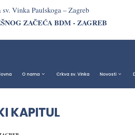
a sv. Vinka Paulskoga – Zagreb
EŠNOG ZAČEĆA BDM - ZAGREB
lovna
O nama
Crkva sv. Vinka
Novosti
D
KI KAPITUL
 ZAGREB