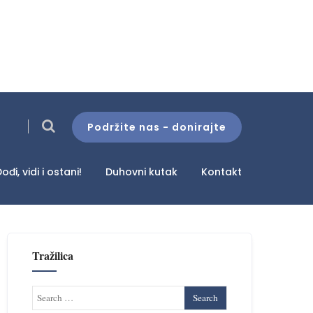
Podržite nas - donirajte
ođi, vidi i ostani!
Duhovni kutak
Kontakt
Tražilica