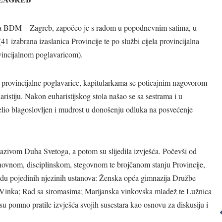
eća BDM – Zagreb, započeo je s radom u popodnevnim satima, u
41 izabrana izaslanica Provincije te po službi cijela provincijalna
vincijalnom poglavaricom).
 provincijalne poglavarice, kapitularkama se poticajnim nagovorom
istiju. Nakon euharistijskog stola našao se sa sestrama i u
elio blagoslovljen i mudrost u donošenju odluka na posvećenje
zazivom Duha Svetoga, a potom su slijedila izvješća. Počevši od
Ništa što činimo
Želio bih
duhovnom, disciplinskom, stegovnom te brojčanom stanju Provincije,
nije Bogu
obuhvatiti cijeli
 radu pojedinih njezinih ustanova: Ženska opća gimnazija Družbe
ugodno ako to
svijet mrežom
og Vinka; Rad sa siromasima; Marijanska vinkovska mladež te Lužnica
ne činimo s
ljubavi.
u pomno pratile izvješća svojih susestara kao osnovu za diskusiju i
ljubavlju.