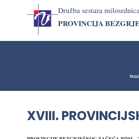
Družba sestara milosrdnic
PROVINCIJA BEZGRJ
Nas
LjekarnaCroatia.com
XVIII. PROVINCIJS
PROVINCIJE BEZGRJEŠNOG ZAČEĆA BDM –