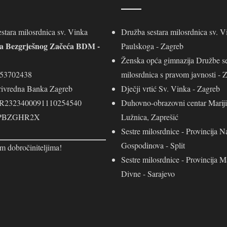
stara milosrdnica sv. Vinka
Družba sestara milosrdnica sv. V
ja Bezgrješnog Začeća BDM -
Paulskoga - Zagreb
Ženska opća gimnazija Družbe se
453702438
milosrdnica s pravom javnosti - 
rivredna Banka Zagreb
Dječji vrtić Sv. Vinka - Zagreb
R2323400091110254540
Duhovno-obrazovni centar Mariji
 PBZGHR2X
Lužnica, Zaprešić
Sestre milosrdnice - Provincija N
Gospodinova - Split
m dobročiniteljima!
Sestre milosrdnice - Provincija M
Divne - Sarajevo