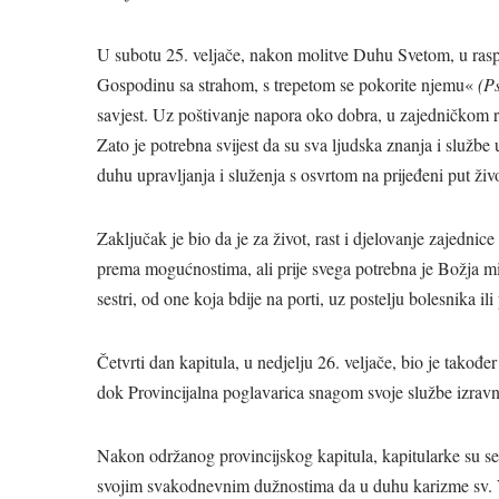
U subotu 25. veljače, nakon molitve Duhu Svetom, u raspr
Gospodinu sa strahom, s trepetom se pokorite njemu«
(P
savjest. Uz poštivanje napora oko dobra, u zajedničkom raz
Zato je potrebna svijest da su sva ljudska znanja i službe
duhu upravljanja i služenja s osvrtom na prijeđeni put ž
Zaključak je bio da je za život, rast i djelovanje zajedn
prema mogućnostima, ali prije svega potrebna je Božja mi
sestri, od one koja bdije na porti, uz postelju bolesnika il
Četvrti dan kapitula, u nedjelju 26. veljače, bio je također
dok Provincijalna poglavarica snagom svoje službe izravn
Nakon održanog provincijskog kapitula, kapitularke su se
svojim svakodnevnim dužnostima da u duhu karizme sv. 