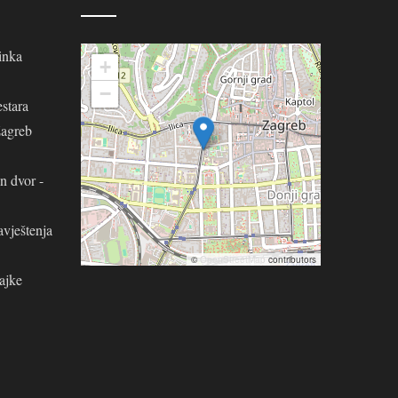
inka
+
−
stara
Zagreb
n dvor -
avještenja
©
OpenStreetMap
contributors
ajke