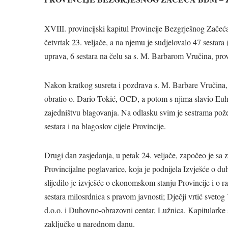
XVIII. provincijski kapitul Provincije Bezgrješnog Zač
četvrtak 23. veljače, a na njemu je sudjelovalo 47 sestara (
uprava, 6 sestara na čelu sa s. M. Barbarom Vručina, pro
Nakon kratkog susreta i pozdrava s. M. Barbare Vručina,
obratio o. Dario Tokić, OCD, a potom s njima slavio Euhar
zajedništvu blagovanja. Na odlasku svim je sestrama pož
sestara i na blagoslov cijele Provincije.
Drugi dan zasjedanja, u petak 24. veljače, započeo je sa 
Provincijalne poglavarice, koja je podnijela Izvješće o 
slijedilo je izvješće o ekonomskom stanju Provincije i o
sestara milosrdnica s pravom javnosti; Dječji vrtić svet
d.o.o. i Duhovno-obrazovni centar, Lužnica. Kapitularke s
zaključke u narednom danu.