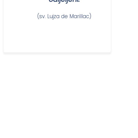
)
(sv. Lujza de Marillac)
(sv. V