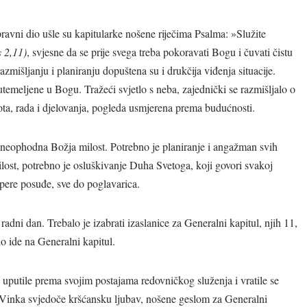
(bl. Frederik Ozanam
avni dio ušle su kapitularke nošene riječima Psalma: »Služite
(sv. Vinko Paulski)
s 2,11)
, svjesne da se prije svega treba pokoravati Bogu i čuvati čistu
mišljanju i planiranju dopuštena su i drukčija viđenja situacije.
 utemeljene u Bogu. Tražeći svjetlo s neba, zajednički se razmišljalo o
ivota, rada i djelovanja, pogleda usmjerena prema budućnosti.
ice neophodna Božja milost. Potrebno je planiranje i angažman svih
lost, potrebno je osluškivanje Duha Svetoga, koji govori svakoj
i pere posuđe, sve do poglavarica.
 radni dan. Trebalo je izabrati izaslanice za Generalni kapitul, njih 11,
o ide na Generalni kapitul.
 uputile prema svojim postajama redovničkog služenja i vratile se
Vinka svjedoče kršćansku ljubav, nošene geslom za Generalni