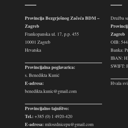
Provincija Bezgrješnog Začeća BDM –
Družba se
Zagreb
Provinci
Zagreb
Frankopanska ul. 17, p.p. 455
10001 Zagreb
OIB: 54
Hrvatska
Banka: P
IBAN: H
SWIFT:
Provincijalna poglavarica:
s. Benedikta Kunić
E-adresa:
Hvala svi
benedikta.kunic@gmail.com
Provincijalno tajništvo:
Tel.:
+385 (0) 1 4920-420
E-adresa:
milosrdnicepu@gmail.com