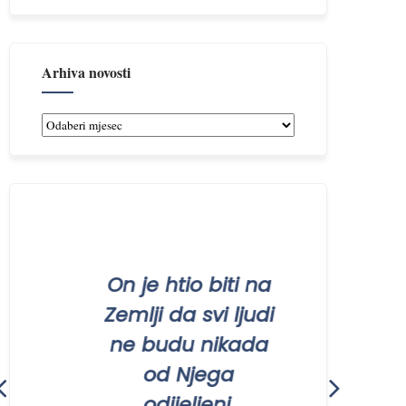
Arhiva novosti
Arhiva
novosti
On je htio biti na
Ništa 
Zemlji da svi ljudi
ni
ne budu nikada
ugod
od Njega
ne 
odijeljeni.
lj