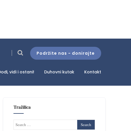
Podržite nas - donirajte
ođi, vidi i ostani!
Duhovni kutak
Kontakt
Tražilica