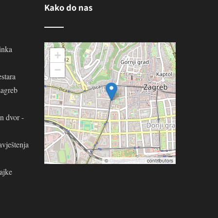
Kako do nas
inka
+
−
stara
Zagreb
n dvor -
avještenja
©
OpenStreetMap
contributors
ajke