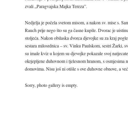
zvali „Paragvajska Majka Tereza”.
Nedjelja je počela svetom misom, a nakon sv. mise s. Samu
Rauch prije nego što su ga časne kupile. Dvorac je uistinu 
stoljeća. Nakon obilaska dvorca djevojke su za kraj pogled
sestara milosrdnica – sv. Vinku Paulskom, sestri Žarki, sv
su imale kviz u kojem su djevojke pokazale svoj natjecat
okrjepljene duhovnom i tjelesnom hranom, s osmjesima na
domovima. Nisu još ni otišle s ove duhovne obnove, a već 
Sorry, photo gallery is empty.