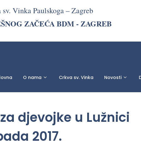
a sv. Vinka Paulskoga – Zagreb
EŠNOG ZAČEĆA BDM - ZAGREB
lovna
O nama
Crkva sv. Vinka
Novosti
D
a djevojke u Lužnici
opada 2017.