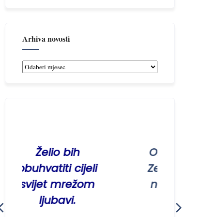
Arhiva novosti
Arhiva
novosti
Želio bih
On je htio biti na
vatiti cijeli
Zemlji da svi ljudi
jet mrežom
ne budu nikada
ljubavi.
od Njega
odijeljeni.