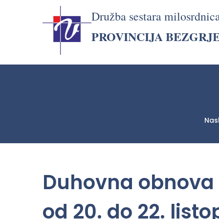
Družba sestara milosrdnic
PROVINCIJA BEZGRJ
Nas
LjekarnaCroatia.com
Duhovna obnova z
od 20. do 22. list