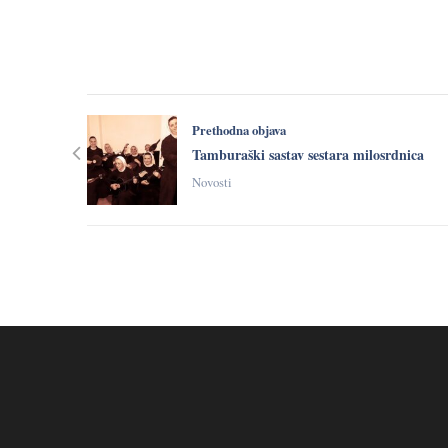
Prethodna objava
Tamburaški sastav sestara milosrdnica
Novosti