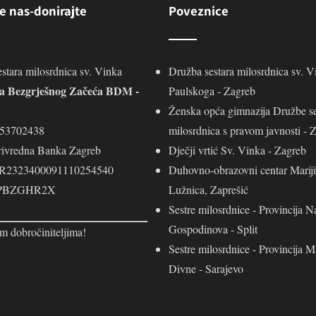
e nas-donirajte
Poveznice
stara milosrdnica sv. Vinka
Družba sestara milosrdnica sv. V
ja Bezgrješnog Začeća BDM -
Paulskoga - Zagreb
Ženska opća gimnazija Družbe se
453702438
milosrdnica s pravom javnosti - 
rivredna Banka Zagreb
Dječji vrtić Sv. Vinka - Zagreb
R2323400091110254540
Duhovno-obrazovni centar Mariji
 PBZGHR2X
Lužnica, Zaprešić
Sestre milosrdnice - Provincija N
Gospodinova - Split
m dobročiniteljima!
Sestre milosrdnice - Provincija M
Divne - Sarajevo