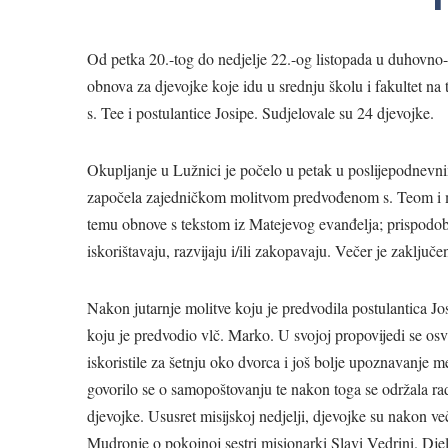
Od petka 20.-tog do nedjelje 22.-og listopada u duhovno
obnova za djevojke koje idu u srednju školu i fakultet n
s. Tee i postulantice Josipe. Sudjelovale su 24 djevojke.
Okupljanje u Lužnici je počelo u petak u poslijepodnevni
započela zajedničkom molitvom predvođenom s. Teom i 
temu obnove s tekstom iz Matejevog evanđelja; prispodobi o
iskorištavaju, razvijaju i/ili zakopavaju. Večer je zaklj
Nakon jutarnje molitve koju je predvodila postulantica Josi
koju je predvodio vlč. Marko. U svojoj propovijedi se os
iskoristile za šetnju oko dvorca i još bolje upoznavanje
govorilo se o samopoštovanju te nakon toga se održala radi
djevojke. Ususret misijskoj nedjelji, djevojke su nakon ve
Mudronje o pokojnoj sestri misionarki Slavi Vedrini. Dje