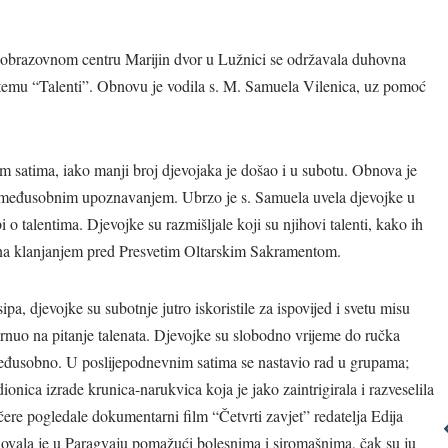
-obrazovnom centru Marijin dvor u Lužnici se održavala duhovna
a temu “Talenti”. Obnovu je vodila s. M. Samuela Vilenica, uz pomoć
m satima, iako manji broj djevojaka je došao i u subotu. Obnova je
međusobnim upoznavanjem. Ubrzo je s. Samuela uvela djevojke u
 talentima. Djevojke su razmišljale koji su njihovi talenti, kako ih
učena klanjanjem pred Presvetim Oltarskim Sakramentom.
pa, djevojke su subotnje jutro iskoristile za ispovijed i svetu misu
Ništa što činimo
vrnuo na pitanje talenata. Djevojke su slobodno vrijeme do ručka
nije Bogu
obuh
 međusobno. U poslijepodnevnim satima se nastavio rad u grupama;
ugodno ako to
svi
onica izrade krunica-narukvica koja je jako zaintrigirala i razveselila
ne činimo s
čere pogledale dokumentarni film “Četvrti zavjet” redatelja Edija
ljubavlju.
lovala je u Paragvaju pomažući bolesnima i siromašnima, čak su ju