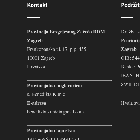
Kontakt
Podržit
Provincija Bezgrješnog Začeća BDM –
Družba se
Zagreb
Provinci
Zagreb
Frankopanska ul. 17, p.p. 455
10001 Zagreb
OIB: 54
Hrvatska
Banka: P
IBAN: H
SWIFT:
Provincijalna poglavarica:
s. Benedikta Kunić
E-adresa:
Hvala svi
benedikta.kunic@gmail.com
Provincijalno tajništvo:
Tel.:
+385 (0) 1 4920-420