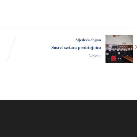
Sljedeća objava
Susret sestara predstojnica
Novosti