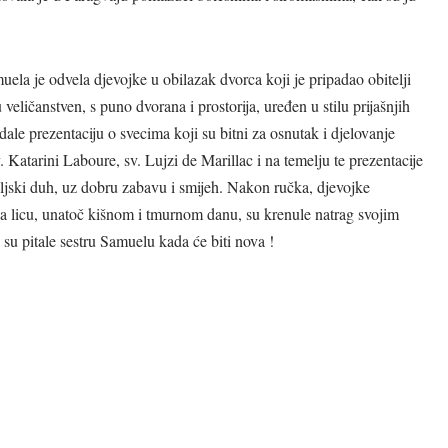
(bl. F
(sv. Vinko Paulski)
ela je odvela djevojke u obilazak dvorca koji je pripadao obitelji
veličanstven, s puno dvorana i prostorija, uređen u stilu prijašnjih
ale prezentaciju o svecima koji su bitni za osnutak i djelovanje
. Katarini Laboure, sv. Lujzi de Marillac i na temelju te prezentacije
eljski duh, uz dobru zabavu i smijeh. Nakon ručka, djevojke
 licu, unatoč kišnom i tmurnom danu, su krenule natrag svojim
su pitale sestru Samuelu kada će biti nova !