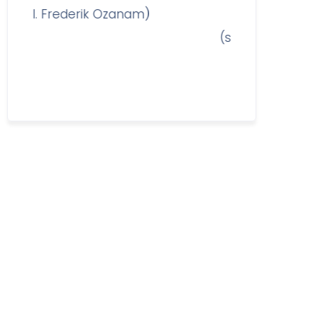
rederik Ozanam)
(sv. Lujza de Marillac)