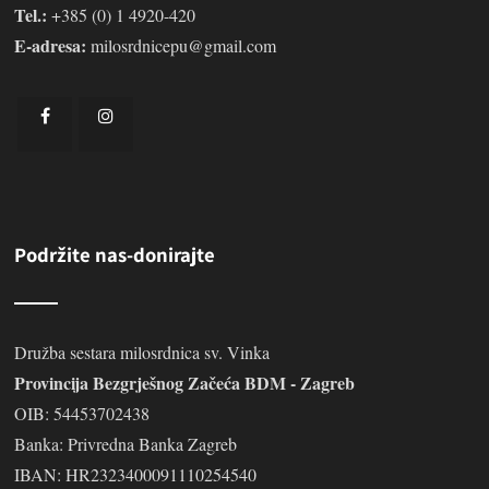
Tel.:
+385 (0) 1 4920-420
E-adresa:
milosrdnicepu@gmail.com
Podržite nas-donirajte
Družba sestara milosrdnica sv. Vinka
Provincija Bezgrješnog Začeća BDM - Zagreb
OIB: 54453702438
Banka: Privredna Banka Zagreb
IBAN: HR2323400091110254540