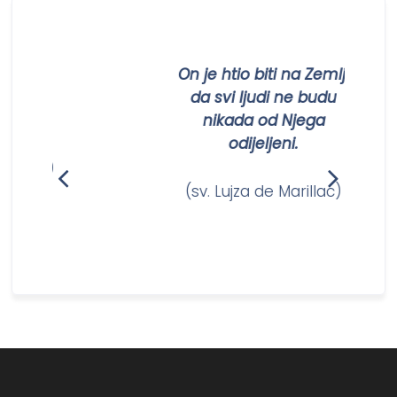
titi
On je htio biti na Zemlji
ežom
da svi ljudi ne budu
nikada od Njega
odijeljeni.
anam)
(sv. Lujza de Marillac)