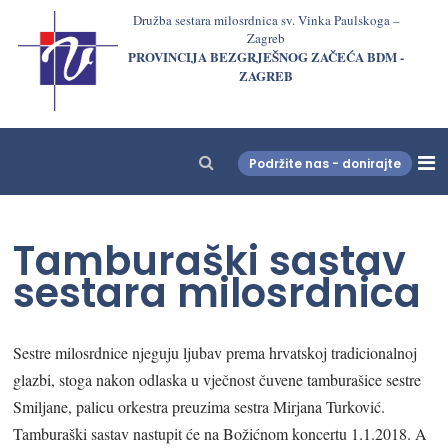
Družba sestara milosrdnica sv. Vinka Paulskoga –
Zagreb
PROVINCIJA BEZGRJEŠNOG ZAČEĆA BDM -
ZAGREB
Podržite nas - donirajte
LjekarnaCroatia.com
Tamburaški sastav
sestara milosrdnica
Sestre milosrdnice njeguju ljubav prema hrvatskoj tradicionalnoj
glazbi, stoga nakon odlaska u vječnost čuvene tamburašice sestre
Smiljane, palicu orkestra preuzima sestra Mirjana Turković.
Tamburaški sastav nastupit će na Božićnom koncertu 1.1.2018. A